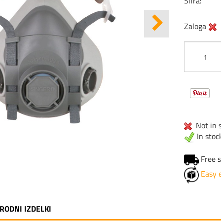
Šifra:
Zaloga
Not in s
In stoc
Free s
Easy 
RODNI IZDELKI