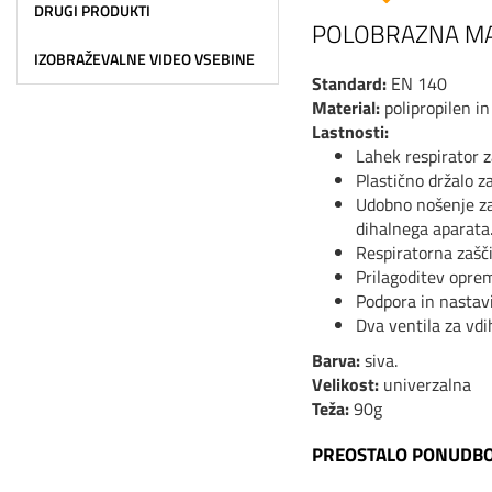
DRUGI PRODUKTI
POLOBRAZNA M
IZOBRAŽEVALNE VIDEO VSEBINE
Standard:
EN 140
Material:
polipropilen i
Lastnosti:
Lahek respirator 
Plastično držalo z
Udobno nošenje zah
dihalnega aparata
Respiratorna zašči
Prilagoditev oprem
Podpora in nastavi
Dva ventila za vdih
Barva:
siva.
Velikost:
univerzalna
Teža:
90g
PREOSTALO PONUDB