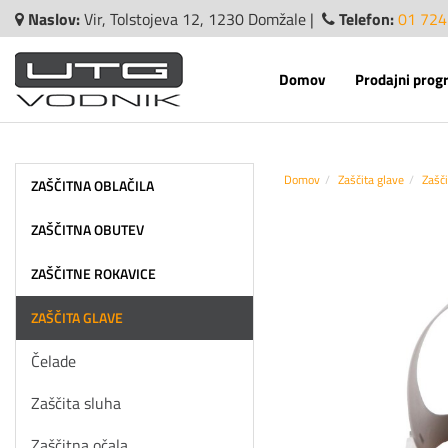
Naslov:
Vir, Tolstojeva 12, 1230 Domžale |
Telefon:
01 724
Domov
Prodajni prog
Domov
Zaščita glave
Zašči
ZAŠČITNA OBLAČILA
ZAŠČITNA OBUTEV
ZAŠČITNE ROKAVICE
ZAŠČITA GLAVE
Čelade
Zaščita sluha
Zaščitna očala