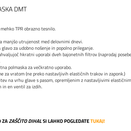
ASKA DMT
n mehko TPR obrazno tesnilo.
za manjšo utrujenost med delovnimi dnevi.
a glavo za udobno nošenje in popolno prileganje.
valjujoč hkratni uporabi dveh bajonetnih filtrov (naprodaj posebej
.
tna polmaska ​​za večkratno uporabo.
e za vratom (ne preko nastavljivih elastičnih trakov in zaponk.)
tev na vrhu glave s pasom, opremljenim z nastavljivimi elastičnimi 
 in en ventil za izdih.
O ZA
ZAŠČITO DIHAL
SI LAHKO POGLEDATE
TUKAJ!