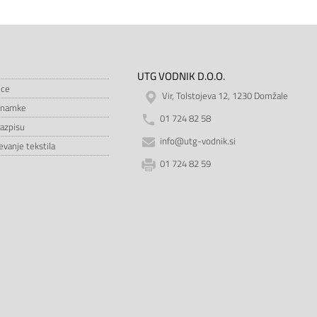
UTG VODNIK D.O.O.
ice
Vir, Tolstojeva 12, 1230 Domžale
znamke
01 724 82 58
razpisu
info@utg-vodnik.si
vanje tekstila
01 724 82 59