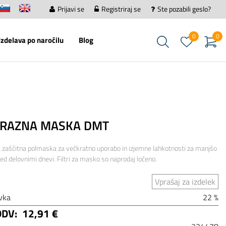
Prijavi se
Registriraj se
Ste pozabili geslo?
0
0
Izdelava po naročilu
Blog
RAZNA MASKA DMT
 zaščitna polmaska za večkratno uporabo in izjemne lahkotnosti za manjšo
ed delovnimi dnevi. Filtri za masko so naprodaj ločeno.
Vprašaj za izdelek
vka
22 %
DDV:
12,91 €