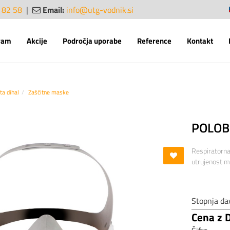
 82 58
|
Email:
info@utg-vodnik.si
sl
en
ram
Akcije
Področja uporabe
Reference
Kontakt
ta dihal
Zaščitne maske
POLOB
Respiratorna
utrujenost m
Stopnja da
Cena z 