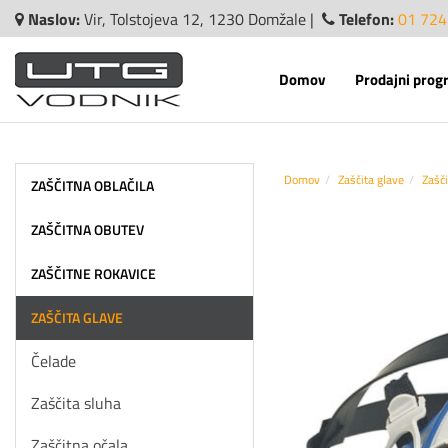
Naslov:
Vir, Tolstojeva 12, 1230 Domžale |
Telefon:
01 724
Domov
Prodajni prog
Domov
Zaščita glave
Zašči
ZAŠČITNA OBLAČILA
ZAŠČITNA OBUTEV
ZAŠČITNE ROKAVICE
ZAŠČITA GLAVE
Čelade
Zaščita sluha
Zaščitna očala