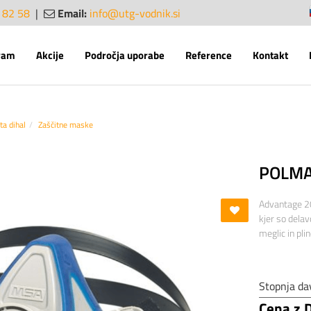
 82 58
|
Email:
info@utg-vodnik.si
sl
en
ram
Akcije
Področja uporabe
Reference
Kontakt
ta dihal
Zaščitne maske
POLMA
Advantage 20
kjer so delav
meglic in plin
Stopnja da
Cena z 