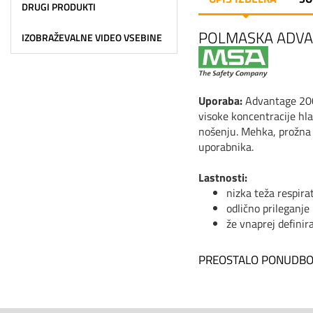
DRUGI PRODUKTI
POLMASKA ADVA
IZOBRAŽEVALNE VIDEO VSEBINE
Uporaba:
Advantage 200 
visoke koncentracije hl
nošenju. Mehka, prožna k
uporabnika.
Lastnosti:
nizka teža respira
odlično prileganje
že vnaprej definir
PREOSTALO PONUDBO