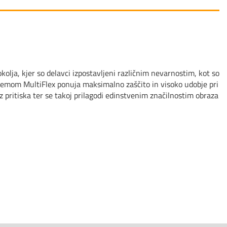
lja, kjer so delavci izpostavljeni različnim nevarnostim, kot so
stemom MultiFlex ponuja maksimalno zaščito in visoko udobje pri
 pritiska ter se takoj prilagodi edinstvenim značilnostim obraza