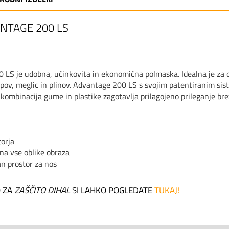
NTAGE 200 LS
LS je udobna, učinkovita in ekonomična polmaska. Idealna je za oko
apov, meglic in plinov. Advantage 200 LS s svojim patentiranim si
ombinacija gume in plastike zagotavlja prilagojeno prileganje brez
torja
 na vse oblike obraza
an prostor za nos
 ZA
ZAŠČITO DIHAL
SI LAHKO POGLEDATE
TUKAJ!