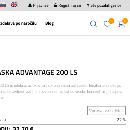
Prijavi se
Registriraj se
Ste pozabili geslo?
0
0
Izdelava po naročilu
Blog
SKA ADVANTAGE 200 LS
0 LS je udobna, učinkovita in ekonomična polmaska. Idealna je za okolja,
ci izpostavljeni različnim nevarnostim, kot so visoke koncentracije hlapov,
ov.
Vprašaj za izdelek
vka
22 %
DDV:
32,70 €