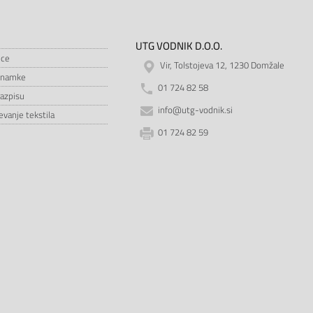
UTG VODNIK D.O.O.
ice
Vir, Tolstojeva 12, 1230 Domžale
znamke
01 724 82 58
razpisu
info@utg-vodnik.si
vanje tekstila
01 724 82 59