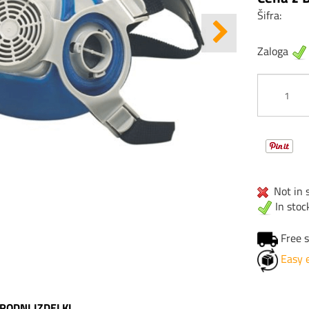
Šifra:
Zaloga
Not in s
In stoc
Free s
Easy 
RODNI IZDELKI