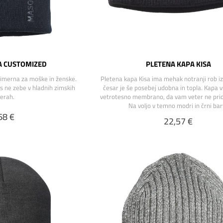
A CUSTOMIZED
PLETENA KAPA KISA
imerna za moške in ženske.
Pletena kapa Kisa ima mehak notranji rob iz 
s ne zebe v hladnih zimskih
česar je še posebej udobna in topla. Kapa v
erah.
vetrotesno membrano, da vam veter ne prid
Na voljo v temno modri in črni bar
68 €
22,57 €