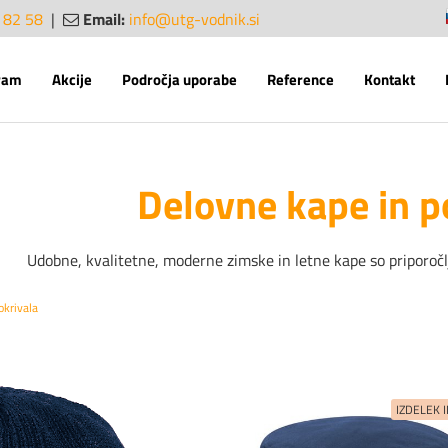
 82 58
|
Email:
info@utg-vodnik.si
sl
en
ram
Akcije
Področja uporabe
Reference
Kontakt
Delovne kape in p
Udobne, kvalitetne, moderne zimske in letne kape so priporočl
okrivala