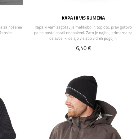
KAPA HI VIS RUMENA
a za nošenje
Kapa ki vam zagotavlja mehkobo in toploto, prav gotovo
 ženske.
pa ne boste ostali neopaženi. Zato je najbolj primerna za
delavce, ki delajo v slabo vidnih pogojih.
6,40 €