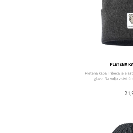
PLETENA KA
Pletena kapa Tribeca je elas
glave. Na voljo v sivi, č
21,