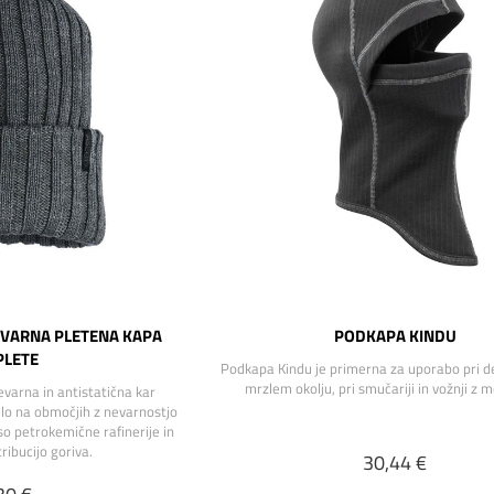
EVARNA PLETENA KAPA
PODKAPA KINDU
LETE
Podkapa Kindu je primerna za uporabo pri de
mrzlem okolju, pri smučariji in vožnji z 
evarna in antistatična kar
lo na območjih z nevarnostjo
 so petrokemične rafinerije in
ribucijo goriva.
30,44 €