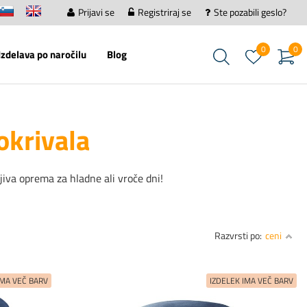
Prijavi se
Registriraj se
Ste pozabili geslo?
0
0
Izdelava po naročilu
Blog
okrivala
jiva oprema za hladne ali vroče dni!
Razvrsti po:
ceni