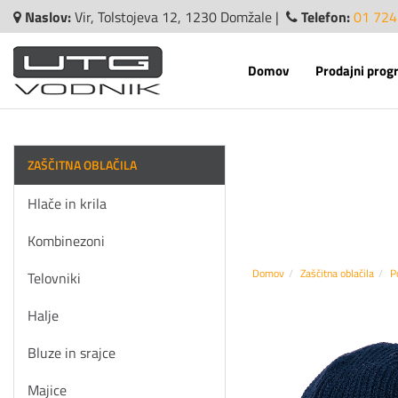
Naslov:
Vir, Tolstojeva 12, 1230 Domžale |
Telefon:
01 724
Domov
Prodajni prog
ZAŠČITNA OBLAČILA
Hlače in krila
Kombinezoni
Domov
Zaščitna oblačila
P
Telovniki
Halje
Bluze in srajce
Majice