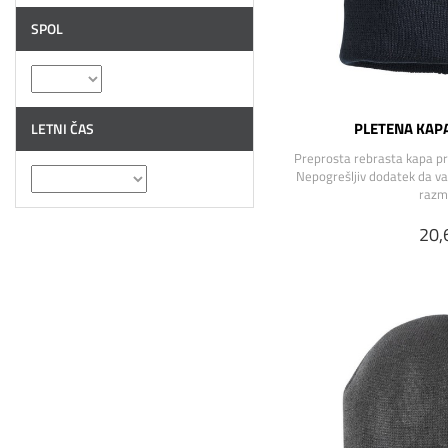
SPOL
PLETENA KAP
LETNI ČAS
Preprosta rebrasta kapa pr
Nepogrešljiv dodatek da va
razm
20,