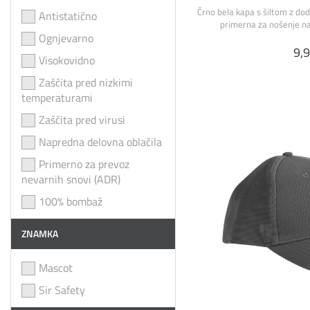
Črno bela kapa s šiltom z do
Antistatično
primerna za nošenje na 
Ognjevarno
9,9
Visokovidno
Zaščita pred nizkimi
temperaturami
Zaščita pred virusi
Napredna delovna oblačila
Primerno za prevoz
nevarnih snovi (ADR)
100% bombaž
ZNAMKA
Mascot
Sir Safety