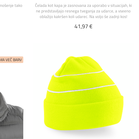
 nošenje tako
Čelada kot kapa je zasnovana za uporabo v situacijah, ki
ne predstavljajo resnega tveganja za udarce, a vseeno
oblažijo kakršen koli udarec. Na voljo še zadnji kos!
41,97 €