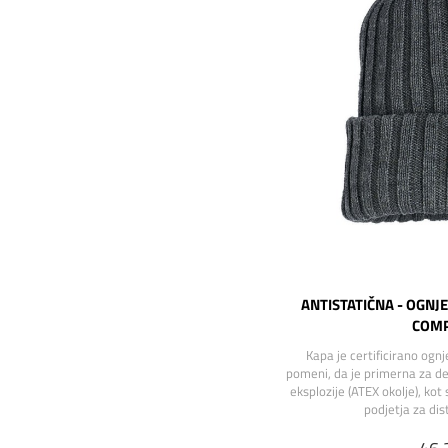
ANTISTATIČNA - OGNJ
COMP
Kapa je certificirano ognj
pomeni, da je primerna za de
eksplozije (ATEX okolje), kot
podjetja za dist