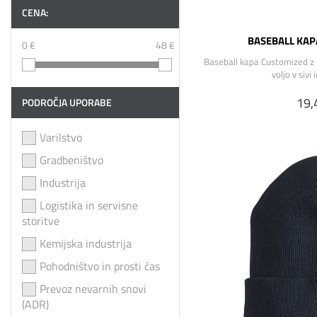
CENA:
BASEBALL KAP
0 €
48 €
Baseball kapa Customized z 
voljo v sivi 
19,
PODROČJA UPORABE
Varilstvo
Gradbeništvo
Industrija
Logistika in servisne
storitve
Kemijska industrija
Pohodništvo in prosti čas
Prevoz nevarnih snovi
(ADR)