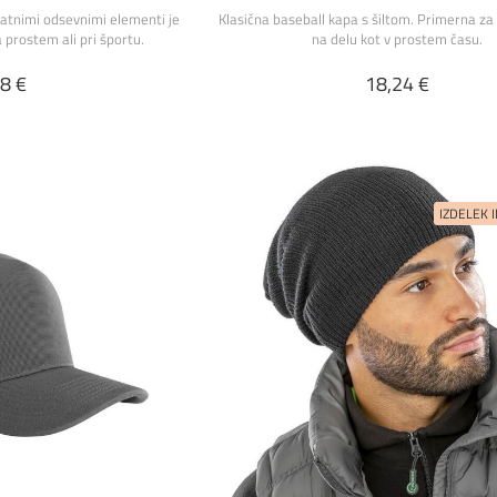
datnimi odsevnimi elementi je
Klasična baseball kapa s šiltom. Primerna za
prostem ali pri športu.
na delu kot v prostem času.
8 €
18,24 €