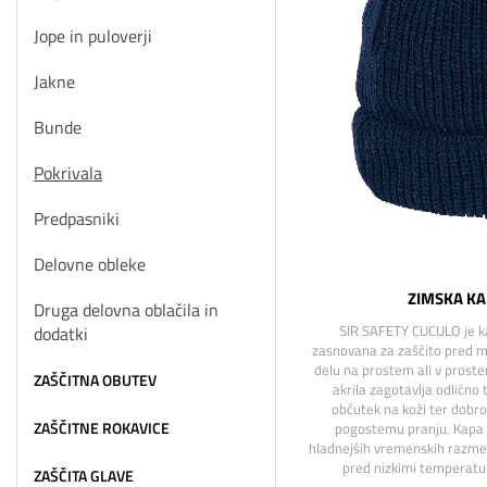
Jope in puloverji
Jakne
Bunde
Pokrivala
Predpasniki
Delovne obleke
ZIMSKA KA
Druga delovna oblačila in
SIR SAFETY CUCULO je k
dodatki
zasnovana za zaščito pred m
delu na prostem ali v proste
ZAŠČITNA OBUTEV
akrila zagotavlja odlično t
občutek na koži ter dobro
ZAŠČITNE ROKAVICE
pogostemu pranju. Kapa 
hladnejših vremenskih razmera
pred nizkimi temperatu
ZAŠČITA GLAVE