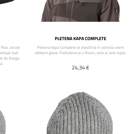
PLETENA KAPA COMPLETE
flisa, zaradi
Pletena kapa Complete je elastična in ustreza vsem
sebuje tudi
oblikam glave. Podložena je s flisom, zato je zelo topla.
e do živega.
vi.
24,34 €