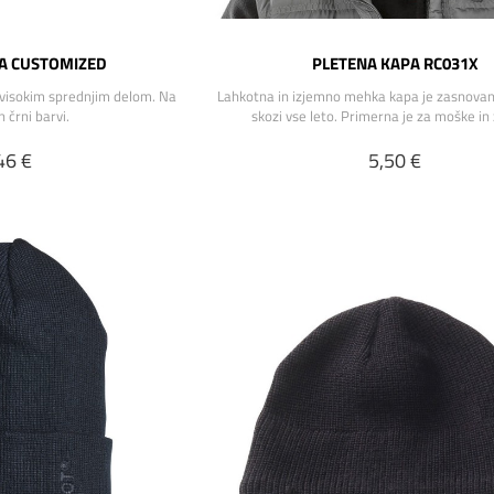
A CUSTOMIZED
PLETENA KAPA RC031X
visokim sprednjim delom. Na
Lahkotna in izjemno mehka kapa je zasnovan
in črni barvi.
skozi vse leto. Primerna je za moške in
46 €
5,50 €