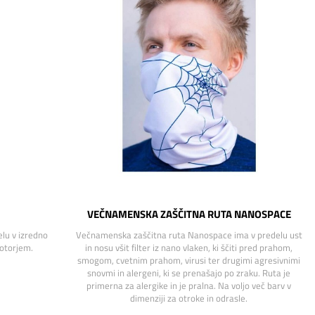
VEČNAMENSKA ZAŠČITNA RUTA NANOSPACE
lu v izredno
Večnamenska zaščitna ruta Nanospace ima v predelu ust
motorjem.
in nosu všit filter iz nano vlaken, ki ščiti pred prahom,
smogom, cvetnim prahom, virusi ter drugimi agresivnimi
snovmi in alergeni, ki se prenašajo po zraku. Ruta je
primerna za alergike in je pralna. Na voljo več barv v
dimenziji za otroke in odrasle.