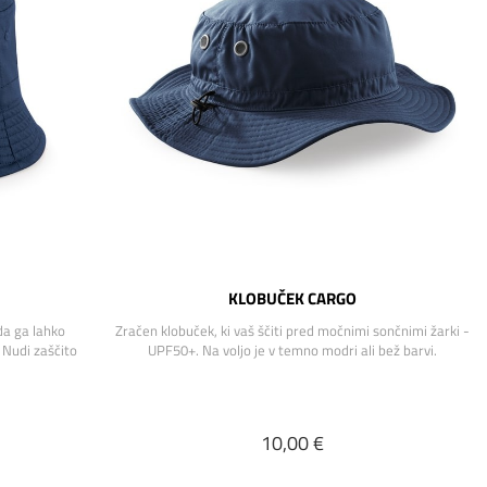
K
KLOBUČEK CARGO
da ga lahko
Zračen klobuček, ki vaš ščiti pred močnimi sončnimi žarki -
 Nudi zaščito
UPF50+. Na voljo je v temno modri ali bež barvi.
10,00 €