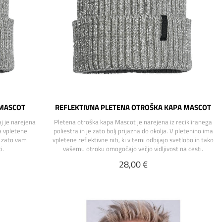
 MASCOT
REFLEKTIVNA PLETENA OTROŠKA KAPA MASCOT
j je narejena
Pletena otroška kapa Mascot je narejena iz recikliranega
a vpletene
poliestra in je zato bolj prijazna do okolja. V pletenino ima
bo zato vam
vpletene reflektivne niti, ki v temi odbijajo svetlobo in tako
i.
vašemu otroku omogočajo večjo vidljivost na cesti.
28,00 €