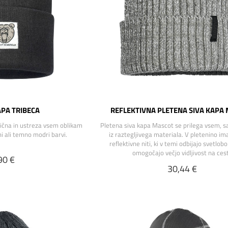
PA TRIBECA
REFLEKTIVNA PLETENA SIVA KAPA
tična in ustreza vsem oblikam
Pletena siva kapa Mascot se prilega vsem, sa
rni ali temno modri barvi.
iz raztegljivega materiala. V pletenino im
reflektivne niti, ki v temi odbijajo svetlo
omogočajo večjo vidljivost na cest
90 €
30,44 €