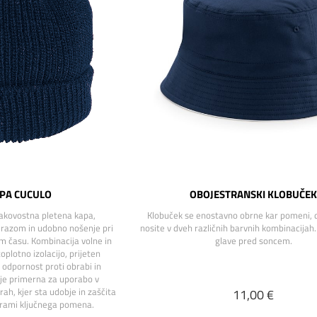
PA CUCULO
OBOJESTRANSKI KLOBUČE
akovostna pletena kapa,
Klobuček se enostavno obrne kar pomeni, 
razom in udobno nošenje pri
nosite v dveh različnih barvnih kombinacijah.
m času. Kombinacija volne in
glave pred soncem.
oplotno izolacijo, prijeten
 odpornost proti obrabi in
je primerna za uporabo v
h, kjer sta udobje in zaščita
11,00 €
rami ključnega pomena.