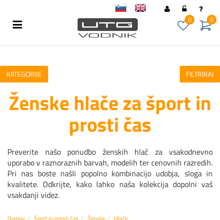
sl
en
0
0
KATEGORIJE
FILTRIRAJ
Ženske hlače za šport in
prosti čas
Preverite našo ponudbo ženskih hlač za vsakodnevno
uporabo v raznoraznih barvah, modelih ter cenovnih razredih.
Pri nas boste našli popolno kombinacijo udobja, sloga in
kvalitete. Odkrijte, kako lahko naša kolekcija dopolni vaš
vsakdanji videz.
Domov
Šport in prosti čas
Ženske
Hlače