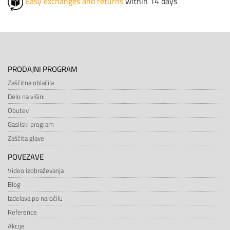
Easy exchanges and returns
within 14 days
PRODAJNI PROGRAM
Zaščitna oblačila
Delo na višini
Obutev
Gasilski program
Zaščita glave
POVEZAVE
Video izobraževanja
Blog
Izdelava po naročilu
Reference
Akcije