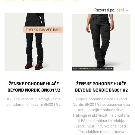
Razvrsti po:
ceni
ŽENSKE POHODNE HLAČE
ŽENSKE POHODNE HLAČE
BEYOND NORDIC BN001 V2
BEYOND NORDIC BN001 V2
Izkusite varnost in zmogljivost s
Ženske pohodne hlače Beyond
pohodniškimi hlačami BN001 V2.
Nordic BN001 V2 so zasnovane za
vse ljubiteljice pohodništva,
trekinga in aktivnosti na prostem,
ki iščejo kombinacijo udobja,
vzdržljivosti in funkcionalnosti.
Posodobljen model prinaša