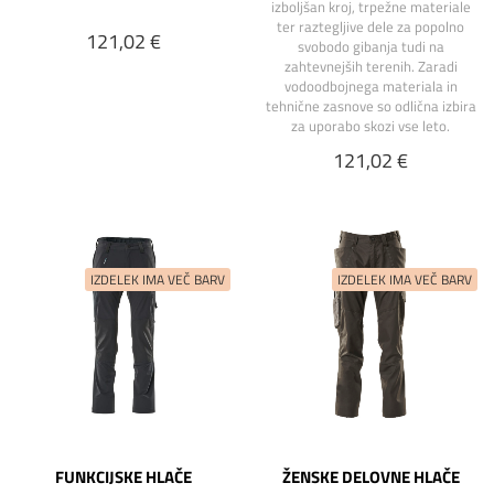
izboljšan kroj, trpežne materiale
ter raztegljive dele za popolno
121,02 €
svobodo gibanja tudi na
zahtevnejših terenih. Zaradi
vodoodbojnega materiala in
tehnične zasnove so odlična izbira
za uporabo skozi vse leto.
121,02 €
FUNKCIJSKE HLAČE
ŽENSKE DELOVNE HLAČE