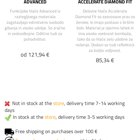
ADVANCED
ACCELERATE DIAMOND FIT
Funkcijske hlače Advanced iz
Delovne hlače Accelerate
raztegljivega materiala
Diamond Fit so zasnovane prav za
zagotavljajo edinstveno svobodo
ženske, ki imajo postavo s širšimi
gibanja in visoko udobje. So zračne
boki. Material je izjemno lahek in
in vodoodbojne. Odlične tudi za
ima visoko vsebnost bombaža,
pohodništvo.
tako da so hlače zelo udobne za
nošenje. Dodani so tudi reflektorji
za boljšo vidljivost.
od 121,94 €
85,34 €
Not in stock at the
store
, delivery time 7-14 working
days
In stock at the
store
, delivery time 3-5 working days
Free shipping on purchases over 100 €