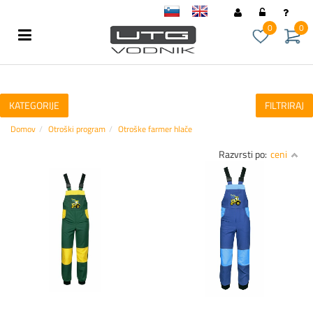
sl
en
0
0
KATEGORIJE
FILTRIRAJ
Domov
Otroški program
Otroške farmer hlače
Razvrsti po:
ceni