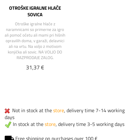
OTROŠKE IGRALNE HLAČE
SOVICA
Otroške igralne hlače z
naramnicami so primerne za igro
ali pomoč očetu ali mami pri hišnih
opravilih doma, v garaži, delavnici
ali na vrtu. Na voljo z motivom
konjička ali sovic. NA VOLJO DO
RAZPRODAJE ZALOG.
31,37 €
Not in stock at the
store
, delivery time 7-14 working
days
In stock at the
store
, delivery time 3-5 working days
Free shipping on purchases over 100 €