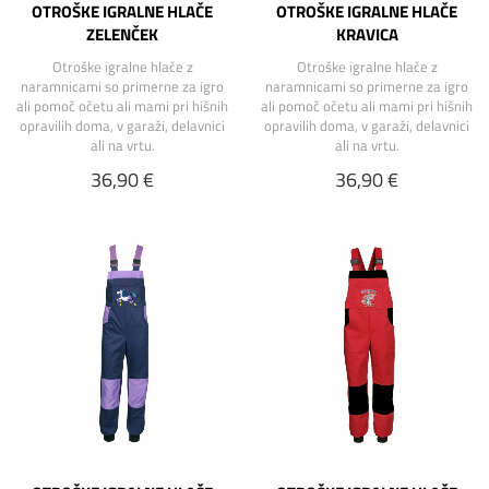
OTROŠKE IGRALNE HLAČE
OTROŠKE IGRALNE HLAČE
ZELENČEK
KRAVICA
Otroške igralne hlače z
Otroške igralne hlače z
naramnicami so primerne za igro
naramnicami so primerne za igro
ali pomoč očetu ali mami pri hišnih
ali pomoč očetu ali mami pri hišnih
opravilih doma, v garaži, delavnici
opravilih doma, v garaži, delavnici
ali na vrtu.
ali na vrtu.
36,90 €
36,90 €