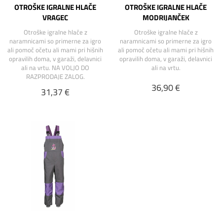
OTROŠKE IGRALNE HLAČE
OTROŠKE IGRALNE HLAČE
VRAGEC
MODRIJANČEK
Otroške igralne hlače z
Otroške igralne hlače z
naramnicami so primerne za igro
naramnicami so primerne za igro
ali pomoč očetu ali mami pri hišnih
ali pomoč očetu ali mami pri hišnih
opravilih doma, v garaži, delavnici
opravilih doma, v garaži, delavnici
ali na vrtu. NA VOLJO DO
ali na vrtu.
RAZPRODAJE ZALOG.
36,90 €
31,37 €