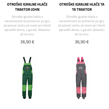
OTROŠKE IGRALNE HLAČE
OTROŠKE IGRALNE HLAČE TA
TRAKTOR JOHN
TA TRAKTOR
Otroške igralne hlače z
Otroške igralne hlače z
naramnicami so primerne za igro
naramnicami so primerne za igro
ali pomoč očetu ali mami pri hišnih
ali pomoč očetu ali mami pri hišnih
opravilih doma, v garaži, delavnici
opravilih doma, v garaži, delavnici
ali na vrtu.
ali na vrtu.
36,90 €
36,90 €