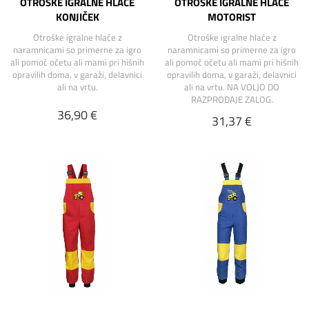
OTROŠKE IGRALNE HLAČE
OTROŠKE IGRALNE HLAČE
KONJIČEK
MOTORIST
Otroške igralne hlače z
Otroške igralne hlače z
naramnicami so primerne za igro
naramnicami so primerne za igro
ali pomoč očetu ali mami pri hišnih
ali pomoč očetu ali mami pri hišnih
opravilih doma, v garaži, delavnici
opravilih doma, v garaži, delavnici
ali na vrtu.
ali na vrtu. NA VOLJO DO
RAZPRODAJE ZALOG.
36,90 €
31,37 €