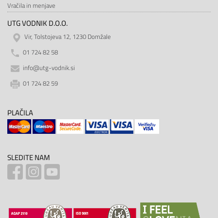
Vračila in menjave
UTG VODNIK D.O.O.
Vir, Tolstojeva 12, 1230 Domžale
01 724 82 58
info@utg-vodnik.si
01 724 82 59
PLAČILA
SLEDITE NAM