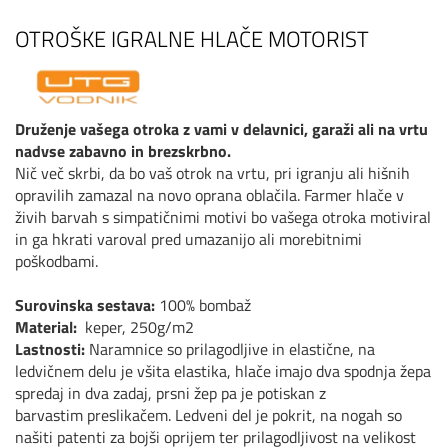
OTROŠKE IGRALNE HLAČE MOTORIST
Druženje vašega otroka z vami v delavnici, garaži ali na vrtu
nadvse zabavno in brezskrbno.
Nič več skrbi, da bo vaš otrok na vrtu, pri igranju ali hišnih
opravilih zamazal na novo oprana oblačila. Farmer hlače v
živih barvah s simpatičnimi motivi bo vašega otroka motiviral
in ga hkrati varoval pred umazanijo ali morebitnimi
poškodbami.
Surovinska sestava:
100% bombaž
Material:
keper, 250g/m2
Lastnosti:
Naramnice so prilagodljive in elastične, na
ledvičnem delu je všita elastika, hlače imajo dva spodnja žepa
spredaj in dva zadaj, prsni žep pa je potiskan z
barvastim preslikačem. Ledveni del je pokrit, na nogah so
našiti patenti za bojši oprijem ter prilagodljivost na velikost