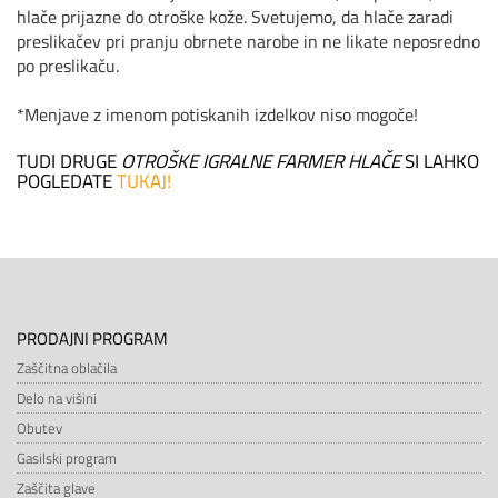
hlače prijazne do otroške kože. Svetujemo, da hlače zaradi
preslikačev pri pranju obrnete narobe in ne likate neposredno
po preslikaču.
*Menjave z imenom potiskanih izdelkov niso mogoče!
TUDI DRUGE
OTROŠKE IGRALNE FARMER HLAČE
SI LAHKO
POGLEDATE
TUKAJ!
PRODAJNI PROGRAM
Zaščitna oblačila
Delo na višini
Obutev
Gasilski program
Zaščita glave