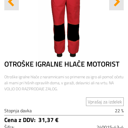
OTROŠKE IGRALNE HLAČE MOTORIST
Otroške igralne hlače z naramnicami so primerne za igro ali pomoč očetu
ali mami pri hišnih opravilih doma, v garaži, delavnici ali na vrtu. NA
VOLJO DO RAZPRODAJE ZALOG.
Vprašaj za izdelek
Stopnja davka
22 %
Cena z DDV:
31,37 €
Šifra:
240015-43-4