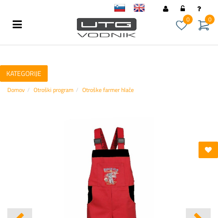
sl
en
0
0
KATEGORIJE
Domov
Otroški program
Otroške farmer hlače