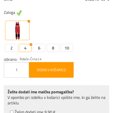
Zaloga
2
4
6
8
10
izbrano
Rdeče-Črna | 4
DODAJ V KOŠARICO
Želite dodati ime malčka pomagalčka?
V opombo pri izdelku v košarici vpišite ime, ki ga želite na
artiklu
Želim dodati ime
9,90 €