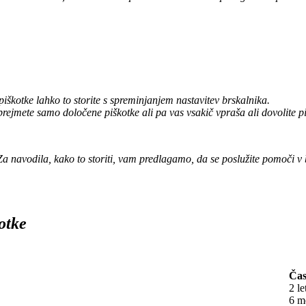
iškotke lahko to storite s spreminjanjem nastavitev brskalnika.
rejmete samo določene piškotke ali pa vas vsakič vpraša ali dovolite pi
 Za navodila, kako to storiti, vam predlagamo, da se poslužite pomoči v
otke
Čas
2 le
6 m