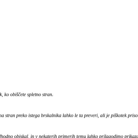
, ko obiščete spletno stran.
 na stran preko istega brskalnika lahko le ta preveri, ali je piškotek priso
hodno obiskal, in v nekaterih primerih temu lahko prilagodimo prikaz