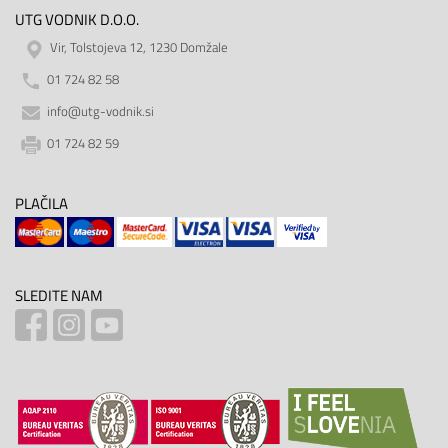
UTG VODNIK D.O.O.
Vir, Tolstojeva 12, 1230 Domžale
01 724 82 58
info@utg-vodnik.si
01 724 82 59
PLAČILA
SLEDITE NAM