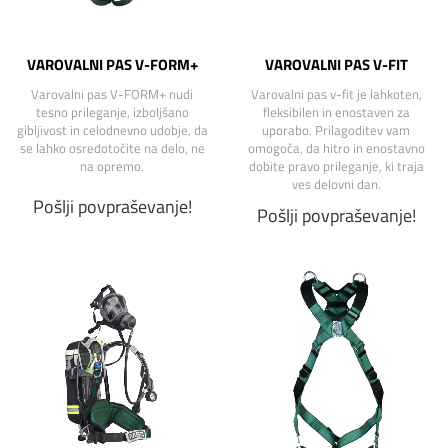
VAROVALNI PAS V-FORM+
VAROVALNI PAS V-FIT
Varovalni pas V-FORM+ nudi
Varovalni pas v-fit je lahkoten,
tesno prileganje, izboljšano
fleksibilen in enostaven za
gibljivost in celodnevno udobje, da
uporabo. Prilagoditev vam
se lahko osredotočite na delo, ne
omogoča, da hitro in enostavno
na opremo.
dobite pravo prileganje, ki traja
ves delovni dan.
Pošlji povpraševanje!
Pošlji povpraševanje!