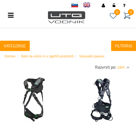
sl
en
0
0
KATEGORIJE
FILTRIRAJ
Domov
Delo na višini in v zaprtih prostorih
Varovalni pasovi
Razvrsti po:
ceni