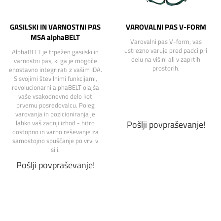
GASILSKI IN VARNOSTNI PAS
VAROVALNI PAS V-FORM
MSA alphaBELT
Varovalni pas V-form, vas
ustrezno varuje pred padci pri
AlphaBELT je trpežen gasilski in
delu na višini ali v zaprtih
varnostni pas, ki ga je mogoče
prostorih.
enostavno integrirati z vašim IDA.
S svojimi številnimi funkcijami,
revolucionarni alphaBELT olajša
vaše vsakodnevno delo kot
prvemu posredovalcu. Poleg
varovanja in pozicioniranja je
Pošlji povpraševanje!
lahko vaš zadnji izhod - hitro
dostopno in varno reševanje za
samostojno spuščanje po vrvi v
sili.
Pošlji povpraševanje!