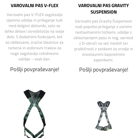
VAROVALNI PAS V-FLEX
VAROVALNI PAS GRAVITY
SUSPENSION
Varovalni pas V-FLEX zagotavlja
izjemno udobje in prileganje tudi
Varovalni pas Gravity Suspension
med dolgimi delovniki, zato se
nudi popolno prileganje z osmimi
lahko delavci osredotočijo na svoje
nastavitvenimi točkami, udobje z
delo. S dodatnimi funkcijami, kot
oblazinjenjem pasu in nog, varnost
so oblikovane, zračne blazinice za
z D-obroči na več mestih ter
ramena in vodoravni trakovi za
praktičnost z zankami za orodje in
noge zagotavlja celodnevno
enostavnimi bajonetnimi
udobje – vsak dan.
zaponkami.
Pošlji povpraševanje!
Pošlji povpraševanje!