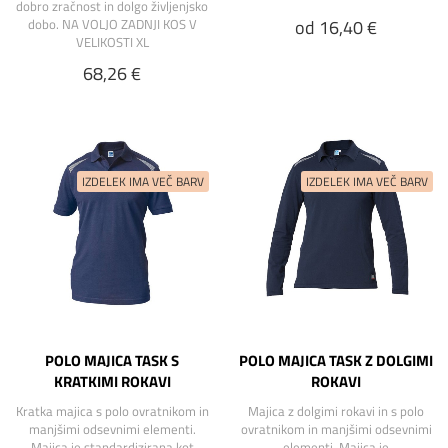
dobro zračnost in dolgo življenjsko
od 16,40 €
dobo. NA VOLJO ZADNJI KOS V
VELIKOSTI XL
68,26 €
POLO MAJICA TASK S
POLO MAJICA TASK Z DOLGIMI
KRATKIMI ROKAVI
ROKAVI
Kratka majica s polo ovratnikom in
Majica z dolgimi rokavi in s polo
manjšimi odsevnimi elementi.
ovratnikom in manjšimi odsevnimi
Majica je standardizirana kot
elementi. Majica je