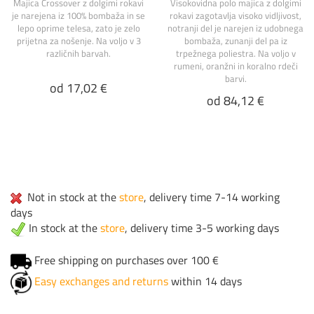
Majica Crossover z dolgimi rokavi
Visokovidna polo majica z dolgimi
je narejena iz 100% bombaža in se
rokavi zagotavlja visoko vidljivost,
lepo oprime telesa, zato je zelo
notranji del je narejen iz udobnega
prijetna za nošenje. Na voljo v 3
bombaža, zunanji del pa iz
različnih barvah.
trpežnega poliestra. Na voljo v
rumeni, oranžni in koralno rdeči
barvi.
od 17,02 €
od 84,12 €
Not in stock at the
store
, delivery time 7-14 working
days
In stock at the
store
, delivery time 3-5 working days
Free shipping on purchases over 100 €
Easy exchanges and returns
within 14 days