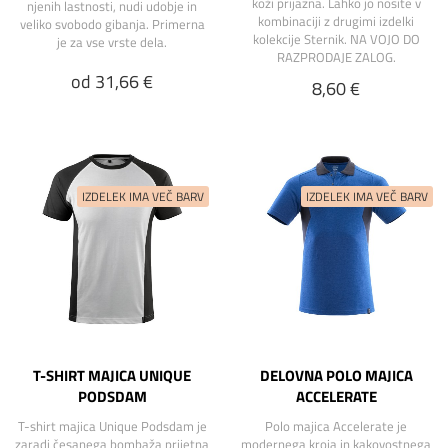
koži prijazna. Lahko jo nosite v
njenih lastnosti, nudi udobje in
kombinaciji z drugimi izdelki
veliko svobodo gibanja. Primerna
kolekcije Sternik. NA VOJO DO
je za vse vrste dela.
RAZPRODAJE ZALOG.
od 31,66 €
8,60 €
T-SHIRT MAJICA UNIQUE
DELOVNA POLO MAJICA
PODSDAM
ACCELERATE
T-shirt majica Unique Podsdam je
Polo majica Accelerate je
zaradi česanega bombaža prijetna
modernega kroja in kakovostnega