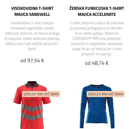
VISOKOVIDNA T-SHIRT
ŽENSKA FUNKCIJSKA T-SHIRT
MAJICA SANDWELL
MAJICA ACCELERATE
Visokovidna T-shirt majica
T-shirt delovna majica Accelerate
Sandwell zagotavlja visoko
je posebej prilagojena za ženske,
vidljivost delavca, se tesno prilega
ki se veliko gibajo. Material
in dopušča veliko svobodo gibanja.
COOLMAX® PRO ima posebne
Majica ima tudi zaščito pred UV-
lastnosti in zagotavlja odvajanje
žarki.
vlage stran od telesa ter s tem
prepreči mrazenje.
od 97,54 €
od 48,74 €