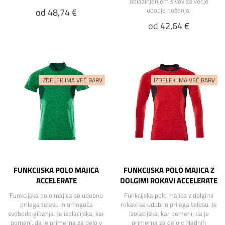
oblazinjenjem šivov za večje
udobje nošenja.
od 48,74 €
od 42,64 €
FUNKCIJSKA POLO MAJICA
FUNKCIJSKA POLO MAJICA Z
ACCELERATE
DOLGIMI ROKAVI ACCELERATE
Funkcijska polo majica se udobno
Funkcijska polo majica z dolgimi
prilega telesu in omogoča
rokavi se udobno prilega telesu. Je
svobodo gibanja. Je izolacijska, kar
izolacijska, kar pomeni, da je
pomeni, da je primerna za delo v
primerna za delo v hladnih