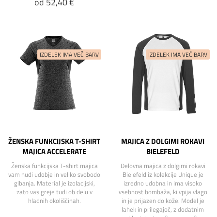
od 52,40 €
ŽENSKA FUNKCIJSKA T-SHIRT
MAJICA Z DOLGIMI ROKAVI
MAJICA ACCELERATE
BIELEFELD
Ženska funkcijska T-shirt majica
Delovna majica z dolgimi rokavi
vam nudi udobje in veliko svobodo
Bielefeld iz kolekcije Unique je
gibanja. Material je izolacijski,
izredno udobna in ima visoko
zato vas greje tudi ob delu v
vsebnost bombaža, ki vpija vlago
hladnih okoliščinah.
in je prijazen do kože. Model je
lahek in prilegajoč, z dodatnim