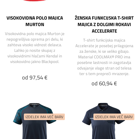
VISOKOVIDNA POLO MAJICA
ŽENSKA FUNKCIJSKA T-SHIRT
MURTON
MAJICA Z DOLGIMI ROKAVI
ACCELERATE
Visokovidna polo majica Murton je
nepogrešljiva oprema pri delu, ki
T-shirt funkcijska majica
zahteva visoko vidnost delavca.
Accelerate je posebej prilagojena
Lahko jo nosite skupaj z
za ženske, ki se veliko gibajo.
visokovidnimi hlačami Kendal in
Material COOLMAX® PRO ima
visokovidno jakno Blackpool.
posebne lastnosti in zagotavlja
odvajanje vlage stran od telesa
ter s tem prepreči mrazenje.
od 97,54 €
od 60,94 €