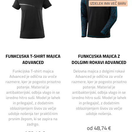
FUNKCIJSKA T-SHIRT MAJICA
FUNKCIJSKA MAJICA Z
ADVANCED
DOLGIMI ROKAVI ADVANCED
Funkcijska T-shirt majica
Delovna majica z dolgimi rokavi
Advanced je odlična za vroče
Advanced je odlična za vroče
razmere, kjer je pogosto prisotno
razmere, kjer je pogosto prisotno
potenje. Material je
potenje. Material je
antibakterijski, odbija vlago in se
antibakterijski, odbija vlago in se
izredno hitro suši. Model je lahek
izredno hitro suši. Model je lahek
in prilegajoč, z dodatnim
in prilegajoč, z dodatnim
oblazinjenjem šivov za večje
oblazinjenjem šivov za večje
udobje nošenja ter praktičnim
udobje nošenja.
prsnim žepom, ki se zapira na
zadrgo.
od 48,74 €