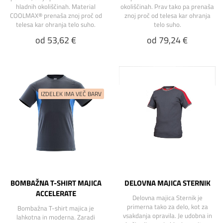
hladnih okoliščinah. Material
okoliščinah. Prav tako pa prenaša
COOLMAX® prenaša znoj proč od
znoj proč od telesa kar ohranja
telesa kar ohranja telo suho.
telo suho.
od 53,62 €
od 79,24 €
BOMBAŽNA T-SHIRT MAJICA
DELOVNA MAJICA STERNIK
ACCELERATE
Delovna majica Sternik je
primerna tako za delo, kot za
Bombažna T-shirt majica je
vsakdanja opravila. Je udobna in
lahkotna in moderna. Zaradi