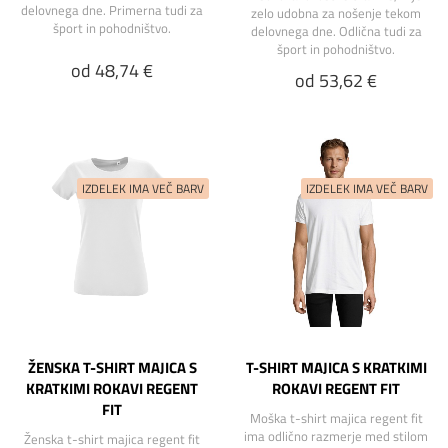
delovnega dne. Primerna tudi za
zelo udobna za nošenje tekom
šport in pohodništvo.
delovnega dne. Odlična tudi za
šport in pohodništvo.
od 48,74 €
od 53,62 €
ŽENSKA T-SHIRT MAJICA S
T-SHIRT MAJICA S KRATKIMI
KRATKIMI ROKAVI REGENT
ROKAVI REGENT FIT
FIT
Moška t-shirt majica regent fit
ima odlično razmerje med stilom
Ženska t-shirt majica regent fit