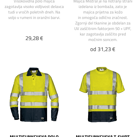
Visokovidna polo majica
Majica Mistral je na notranji strani
zagotavlja visoko vidljivost delavca
izdelana iz bombaža, zato je
tudi v vročih poletnih dneh. Na
majica prijetna za kožo
voljo v rumeni in oranžni barvi.
in omogoča odlično zračnost.
Zgornji del tkanine je obdelan za
UV zaščitnim faktorjem 50 + UPF,
kar zagotavlja zaščito pred
29,28 €
močnim soncem.
od 31,23 €
MULTIFUNKCIJSKA POLO
MULTIFUNKCIJSKA T-SHIRT