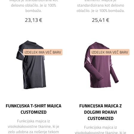
delovno oblačilo. Je iz 100%
standardizirana kot delovno
bombaža.
oblačilo. Je iz 100% bombaža.
23,13 €
25,41 €
FUNKCIJSKA T-SHIRT MAJICA
FUNKCIJSKA MAJICA Z
CUSTOMIZED
DOLGIMI ROKAVI
CUSTOMIZED
Funkcijska majica iz
visokokakovostne tkanine, ki je
Funkcijska majica iz
zelo udobna za nošenje tekom
visokokakovostne tkanine, ki je