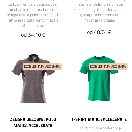
za kožo, kar daje večji občutek
materiala. Odlično se prilega
udobja. Je moderna in tesno
telesu in omogoča veliko svobodo
prilegajoča. V poletnem času jih
gibanja. Dobro prenaša
lahko preprosto kombinirate s
industrijsko pranje.
kratkimi hlačami.
od 48,74 €
od 34,10 €
ŽENSKA DELOVNA POLO
T-SHIRT MAJICA ACCELERATE
MAJICA ACCELERATE
T-shirt majica Accelerate je