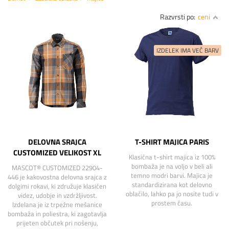
Razvrsti po:
ceni
DELOVNA SRAJCA
T-SHIRT MAJICA PARIS
CUSTOMIZED VELIKOST XL
Klasična t-shirt majica iz 100%
bombaža je na voljo v beli ali
MASCOT® CUSTOMIZED 22904-
temno modri barvi. Majica je
446 je kakovostna delovna srajca z
standardizirana kot delovno
dolgimi rokavi, ki združuje klasičen
oblačilo, lahko pa jo nosite tudi v
videz, udobje in vzdržljivost.
prostem času.
Izdelana je iz trpežne mešanice
bombaža in poliestra, ki zagotavlja
prijeten občutek pri nošenju,