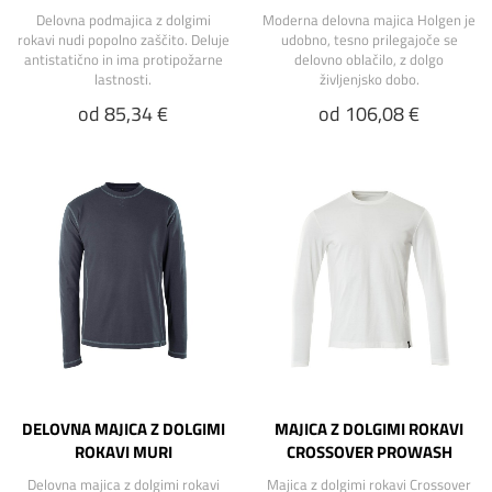
Delovna podmajica z dolgimi
Moderna delovna majica Holgen je
rokavi nudi popolno zaščito. Deluje
udobno, tesno prilegajoče se
antistatično in ima protipožarne
delovno oblačilo, z dolgo
lastnosti.
življenjsko dobo.
od 85,34 €
od 106,08 €
DELOVNA MAJICA Z DOLGIMI
MAJICA Z DOLGIMI ROKAVI
ROKAVI MURI
CROSSOVER PROWASH
Delovna majica z dolgimi rokavi
Majica z dolgimi rokavi Crossover