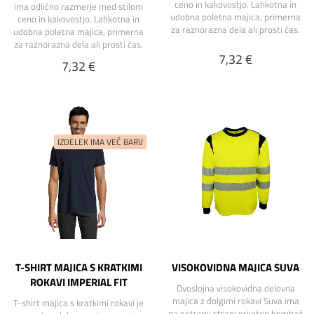
ceno in kakovostjo. Lahkotna in
ima odlično razmerje med stilom
udobna poletna majica, primerna
ceno in kakovostjo. Lahkotna in
za raznorazna dela ali prosti čas.
udobna poletna majica, primerna
za raznorazna dela ali prosti čas.
7,32 €
7,32 €
T-SHIRT MAJICA S KRATKIMI
VISOKOVIDNA MAJICA SUVA
ROKAVI IMPERIAL FIT
Dvoslojna visokovidna delovna
majica z dolgimi rokavi Suva ima
T-shirt majica s kratkimi rokavi je
na notranji strani prijeten bombaž