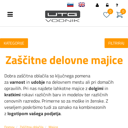
sl
en
0
0
KATEGORIJE
FILTRIRAJ
Zaščitne delovne majice
Dobra zaščitna oblačila so ključnega pomena
za
varnost
in
udobje
na delovnem mestu ali pri domačih
opravilih. Pri nas najdete lahkotne majice z
dolgimi
in
kratkimi
rokavi različnih barv in modelov ter različnih
cenovnih razredov. Primerne so za moške in ženske. Z
veseljem poskrbimo tudi za oznako na kombinezonih
z
logotipom vašega podjetja
.
Domov
Zaščitna oblačila
Majice