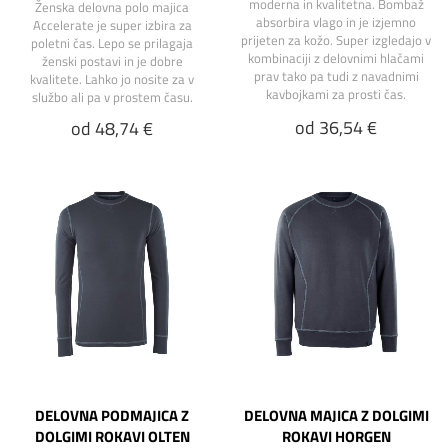
moderna in kvalitetna. Bombaž
Ženska delovna polo majica
absorbira vlago in je izjemno
Accelerate je super izbira za
prijeten za kožo. Super izgledajo v
poletni čas. Lepo se prilagaja
kombinaciji z delovnimi hlačami
ženski postavi in je dobre
prav tako pa tudi z navadnimi
kvalitete. Lahko jo nosite za v
kavbojkami za prosti čas.
službo ali pa v prostem času.
od 36,54 €
od 48,74 €
DELOVNA PODMAJICA Z
DELOVNA MAJICA Z DOLGIMI
DOLGIMI ROKAVI OLTEN
ROKAVI HORGEN