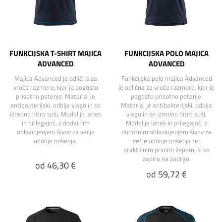
FUNKCIJSKA T-SHIRT MAJICA
FUNKCIJSKA POLO MAJICA
ADVANCED
ADVANCED
Majica Advanced je odlična za
Funkcijska polo majica Advanced
vroče razmere, kjer je pogosto
je odlična za vroče razmere, kjer je
prisotno potenje. Material je
pogosto prisotno potenje.
antibakterijski, odbija vlago in se
Material je antibakterijski, odbija
izredno hitro suši. Model je lahek
vlago in se izredno hitro suši.
in prilegajoč, z dodatnim
Model je lahek in prilegajoč, z
oblazinjenjem šivov za večje
dodatnim oblazinjenjem šivov za
udobje nošenja.
večje udobje nošenja ter
praktičnim prsnim žepom, ki se
zapira na zadrgo.
od 46,30 €
od 59,72 €