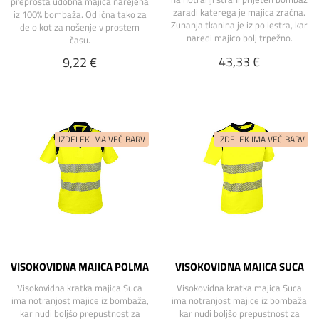
preprosta udobna majica narejena
zaradi katerega je majica zračna.
iz 100% bombaža. Odlična tako za
Zunanja tkanina je iz poliestra, kar
delo kot za nošenje v prostem
naredi majico bolj trpežno.
času.
43,33 €
9,22 €
VISOKOVIDNA MAJICA POLMA
VISOKOVIDNA MAJICA SUCA
Visokovidna kratka majica Suca
Visokovidna kratka majica Suca
ima notranjost majice iz bombaža,
ima notranjost majice iz bombaža
kar nudi boljšo prepustnost za
kar nudi boljšo prepustnost za