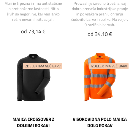
Muri je trpežna in ima antistatične
Prowash je izredno trpežna, saj
in protipožarne lastnosti. Niti v
dobro prenaša industrijsko pranje
šivih so negorljive, kar vas lahko
in po vsakem pranju ohranja
reši v nevarnih situacijah.
čudovito barvo in obliko. Na voljo v
9 različnih barvah.
od 73,14 €
od 34,10 €
MAJICA CROSSOVER Z
VISOKOVIDNA POLO MAJICA
DOLGIMI ROKAVI
DOLG ROKAV