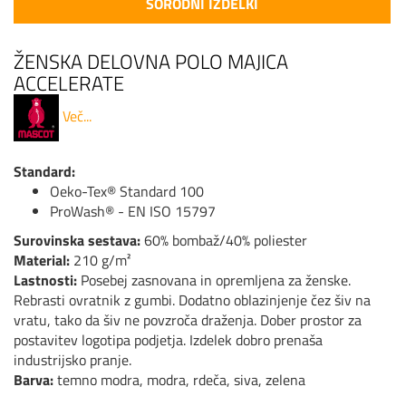
SORODNI IZDELKI
ŽENSKA DELOVNA POLO MAJICA
ACCELERATE
Več...
Standard:
Oeko-Tex® Standard 100
ProWash® - EN ISO 15797
Surovinska sestava:
60% bombaž/40% poliester
Material:
210 g/m²
Lastnosti:
Posebej zasnovana in opremljena za ženske.
Rebrasti ovratnik z gumbi. Dodatno oblazinjenje čez šiv na
vratu, tako da šiv ne povzroča draženja. Dober prostor za
postavitev logotipa podjetja. Izdelek dobro prenaša
industrijsko pranje.
Barva:
temno modra, modra, rdeča, siva, zelena