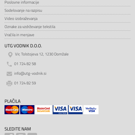
Poslovne informacije
Sodelovanje na razpisu
Video izobraževanja
Oznake za vzdrževanje tekstila
Vračila in menjave
UTG VODNIK D.O.O.
Vir, Tolstojeva 12, 1230 Domžale
01 724 82 58
info@utg-vodnik.si
01 724 82 59
PLAČILA
SLEDITE NAM