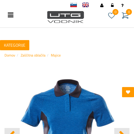
sl
en
0
0
KATEGORIJE
Domov
Zaščitna oblačila
Majice