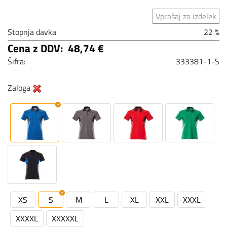
Vprašaj za izdelek
Stopnja davka
22 %
Cena z DDV:
48,74 €
Šifra:
333381-1-S
Zaloga
XS
S
M
L
XL
XXL
XXXL
XXXXL
XXXXXL