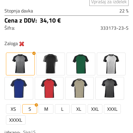
Vprašaj za izdelek
Stopnja davka
22 %
Cena z DDV:
34,10 €
Šifra:
333173-23-S
Zaloga
XS
S
M
L
XL
XXL
XXXL
XXXXL
izbrano
Siva | S