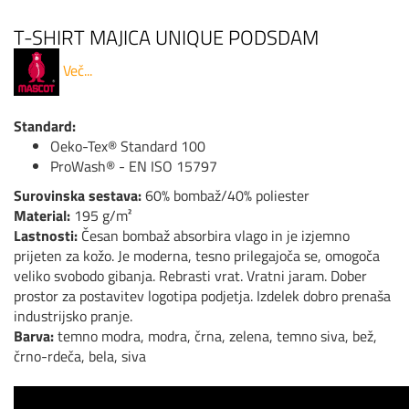
T-SHIRT MAJICA UNIQUE PODSDAM
Več...
Standard:
Oeko-Tex® Standard 100
ProWash® - EN ISO 15797
Surovinska sestava:
60% bombaž/40% poliester
Material:
195 g/m²
Lastnosti:
Česan bombaž absorbira vlago in je izjemno
prijeten za kožo. Je moderna, tesno prilegajoča se, omogoča
veliko svobodo gibanja. Rebrasti vrat. Vratni jaram. Dober
prostor za postavitev logotipa podjetja. Izdelek dobro prenaša
industrijsko pranje.
Barva:
temno modra, modra, črna, zelena, temno siva, bež,
črno-rdeča, bela, siva