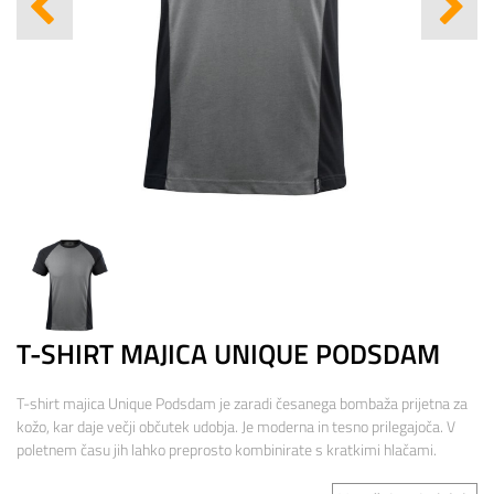
T-SHIRT MAJICA UNIQUE PODSDAM
T-shirt majica Unique Podsdam je zaradi česanega bombaža prijetna za
kožo, kar daje večji občutek udobja. Je moderna in tesno prilegajoča. V
poletnem času jih lahko preprosto kombinirate s kratkimi hlačami.