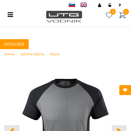
sl
en
0
0
KATEGORIJE
Domov
Zaščitna oblačila
Majice