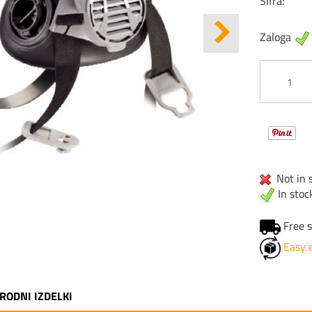
Šifra:
Zaloga
Not in s
In stoc
Free s
Easy 
RODNI IZDELKI