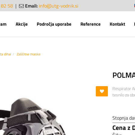
 82 58
|
Email:
info@utg-vodnik.si
sl
en
ram
Akcije
Področja uporabe
Reference
Kontakt
ta dihal
Zaščitne maske
POLMA
Respirator A
tesnilo za ob
Stopnja da
Cena z 