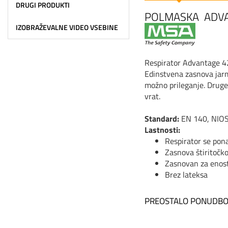
DRUGI PRODUKTI
POLMASKA ADVA
IZOBRAŽEVALNE VIDEO VSEBINE
Respirator Advantage 42
Edinstvena zasnova jarm
možno prileganje. Druge 
vrat.
Standard:
EN 140, NIOS
Lastnosti:
Respirator se pona
Zasnova štiritočk
Zasnovan za enost
Brez lateksa
PREOSTALO PONUDBO