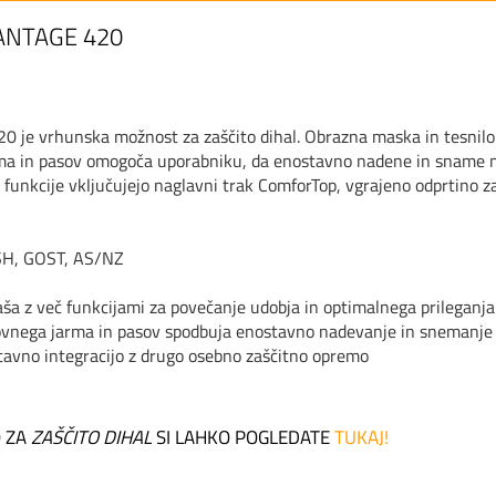
NTAGE 420
0 je vrhunska možnost za zaščito dihal. Obrazna maska in tesnilo z
a in pasov omogoča uporabniku, da enostavno nadene in sname najs
funkcije vključujejo naglavni trak ComforTop, vgrajeno odprtino za
H, GOST, AS/NZ
ša z več funkcijami za povečanje udobja in optimalnega prileganja
ovnega jarma in pasov spodbuja enostavno nadevanje in snemanje 
avno integracijo z drugo osebno zaščitno opremo
 ZA
ZAŠČITO DIHAL
SI LAHKO POGLEDATE
TUKAJ!