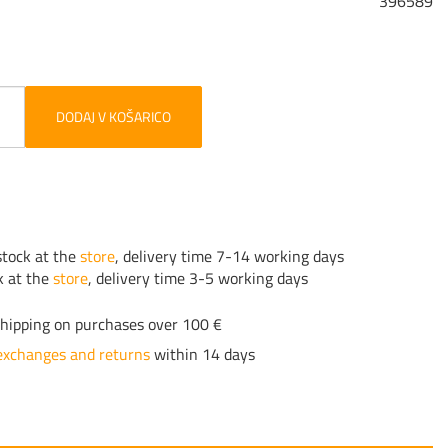
396589
DODAJ V KOŠARICO
tock at the
store
, delivery time 7-14 working days
k at the
store
, delivery time 3-5 working days
hipping on purchases over 100 €
exchanges and returns
within 14 days