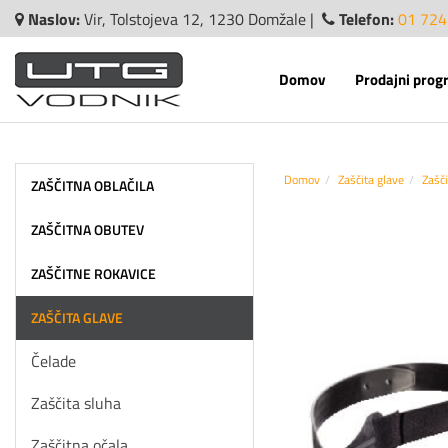
Naslov:
Vir, Tolstojeva 12, 1230 Domžale |
Telefon:
01 724
Domov
Prodajni prog
Domov
Zaščita glave
Zašči
ZAŠČITNA OBLAČILA
ZAŠČITNA OBUTEV
ZAŠČITNE ROKAVICE
ZAŠČITA GLAVE
Čelade
Zaščita sluha
Zaščitna očala