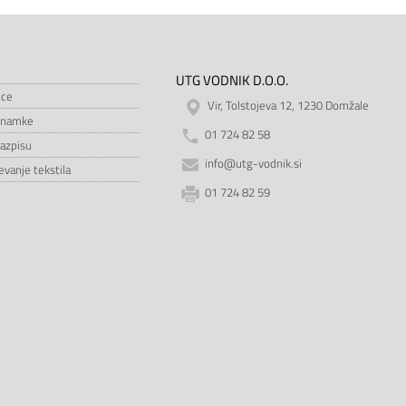
UTG VODNIK D.O.O.
ice
Vir, Tolstojeva 12, 1230 Domžale
znamke
01 724 82 58
razpisu
info@utg-vodnik.si
vanje tekstila
01 724 82 59