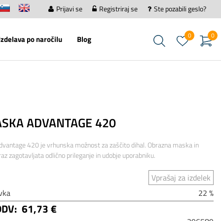
Prijavi se
Registriraj se
Ste pozabili geslo?
0
0
Izdelava po naročilu
Blog
SKA ADVANTAGE 420
dvantage 420 je vrhunska možnost za zaščito dihal. Obrazna maska in
raz zagotavljata odlično prileganje in udobje uporabniku.
Vprašaj za izdelek
vka
22 %
DDV:
61,73 €