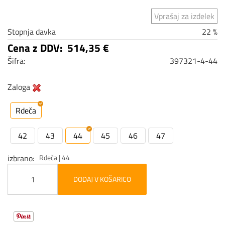
Vprašaj za izdelek
Stopnja davka
22 %
Cena z DDV:
514,35 €
Šifra:
397321-4-44
Zaloga
Rdeča
42
43
44
45
46
47
izbrano
Rdeča | 44
DODAJ V KOŠARICO