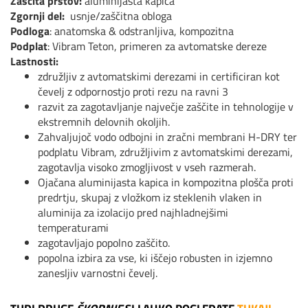
Zaščita prstov:
aluminijasta kapica
Zgornji del:
usnje/zaščitna obloga
Podloga
: anatomska & odstranljiva, kompozitna
Podplat
: Vibram Teton, primeren za avtomatske dereze
Lastnosti:
združljiv z avtomatskimi derezami in certificiran kot
čevelj z odpornostjo proti rezu na ravni 3
razvit za zagotavljanje največje zaščite in tehnologije v
ekstremnih delovnih okoljih.
Zahvaljujoč vodo odbojni in zračni membrani H-DRY ter
podplatu Vibram, združljivim z avtomatskimi derezami,
zagotavlja visoko zmogljivost v vseh razmerah.
Ojačana aluminijasta kapica in kompozitna plošča proti
predrtju, skupaj z vložkom iz steklenih vlaken in
aluminija za izolacijo pred najhladnejšimi
temperaturami
zagotavljajo popolno zaščito.
popolna izbira za vse, ki iščejo robusten in izjemno
zanesljiv varnostni čevelj.