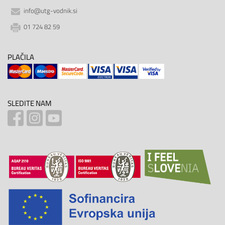
info@utg-vodnik.si
01 724 82 59
PLAČILA
SLEDITE NAM