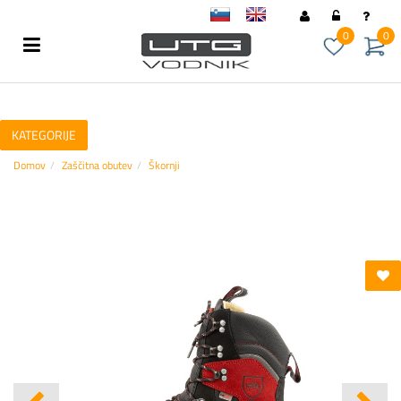
sl
en
0
0
KATEGORIJE
Domov
Zaščitna obutev
Škornji