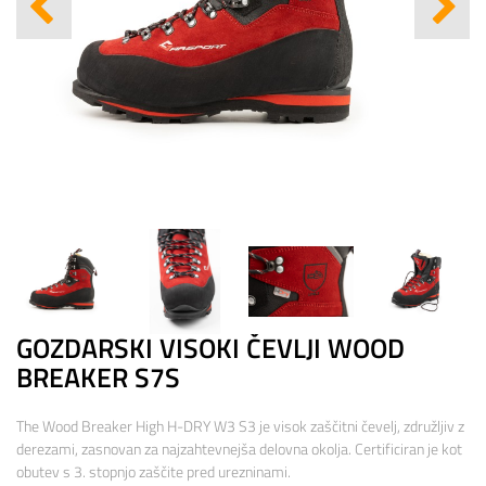
GOZDARSKI VISOKI ČEVLJI WOOD
BREAKER S7S
The Wood Breaker High H-DRY W3 S3 je visok zaščitni čevelj, združljiv z
derezami, zasnovan za najzahtevnejša delovna okolja. Certificiran je kot
obutev s 3. stopnjo zaščite pred urezninami.