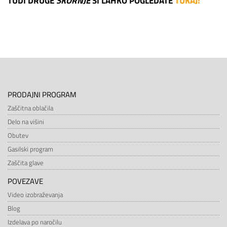
TUDI DRUGE
ŠKORNJE
SI LAHKO POGLEDATE
TUKAJ!
PRODAJNI PROGRAM
Zaščitna oblačila
Delo na višini
Obutev
Gasilski program
Zaščita glave
POVEZAVE
Video izobraževanja
Blog
Izdelava po naročilu