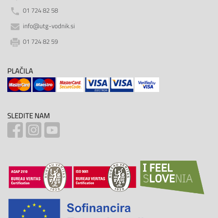
01 724 82 58
info@utg-vodnik.si
01 724 82 59
PLAČILA
SLEDITE NAM