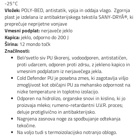
-25°C
Vložek:
POLY-BED, antistatik, vpija in oddaja vlago. Zgornja
plast je izdelana iz antibakterijskega tekstila SANY-DRYÂ®, ki
preprečuje neprijetne vonjave
Vmesni podplat:
nerjaveče jeklo
Kapica:
jeklo, odporno do 200 J
Širina:
12 mondo točk
Značilnosti:
Bel/svetlo siv PU škorenj, vodoodporen, antistatičen,
proti udarcem, odporen proti zdrsu, z jekleno kapico in
vmesnim podplatom iz nerjavečega jekla.
Cold Defender PU je posebna zmes, ki zagotavlja višjo
zmogljivost kot običajni PU za mehansko odpornost na
nizke temperature in toplotno izolacijo.
Odporen na hidrolizo, organske snovi in ​​kislino, ki jo
proizvaja mleko; rumeno-retardantni U.V.R. proces;
deluje protiglivično in antibakterijsko.
Nagnjena zasnova noge za spodbujanje odtekanja
tekočine.
Na voljo tudi s termoizolacijsko notranjo oblogo.