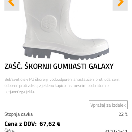
ZAŠČ. ŠKORNJI GUMIJASTI GALAXY
Bel/svetlo siv PU škorenj, vodoodporen, antistatičen, proti udarcem,
odporen proti zdrsu, z jekleno kapico in vmesnim podplatom iz
nerjavečega jekla.
Vprašaj za izdelek
Stopnja davka
22 %
Cena z DDV:
67,62 €
Šifra:
310021-41