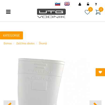
sl
en
0
0
KATEGORIJE
Domov
Zaščitna obutev
Škornji