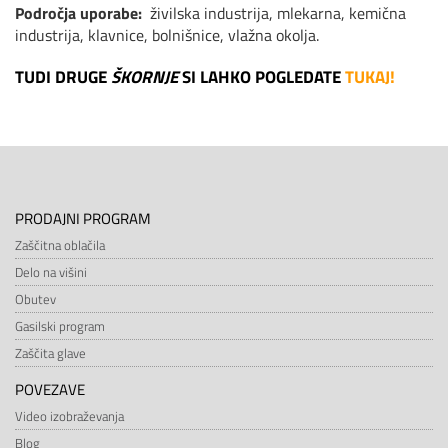
Področja uporabe:
živilska industrija, mlekarna, kemična
industrija, klavnice, bolnišnice, vlažna okolja.
TUDI DRUGE
ŠKORNJE
SI LAHKO POGLEDATE
TUKAJ!
PRODAJNI PROGRAM
Zaščitna oblačila
Delo na višini
Obutev
Gasilski program
Zaščita glave
POVEZAVE
Video izobraževanja
Blog