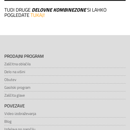
TUDI DRUGE
DELOVNE KOMBINEZONE
SI LAHKO
POGLEDATE
TUKAJ!
PRODAJNI PROGRAM
Zaščitna oblačila
Delo na višini
Obutev
Gasilski program
Zaščita glave
POVEZAVE
Video izobraževanja
Blog
Izdelava po naročilu