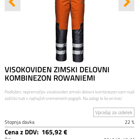
VISOKOVIDEN ZIMSKI DELOVNI
KOMBINEZON ROWANIEMI
Podložen, nepremočljiv visokoviden zimski delovni kombinezon vam nudi
zaščito tudi v najhujših vremenskih pogojih. Na zalogi le še en kos!
Vprašaj za izdelek
Stopnja davka
22 %
Cena z DDV:
165,92 €