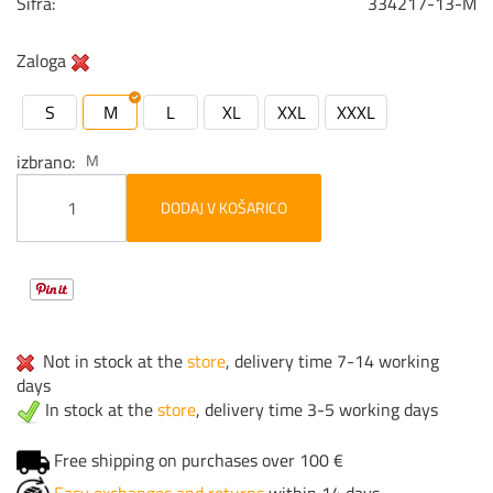
Šifra:
334217-13-M
Zaloga
S
M
L
XL
XXL
XXXL
izbrano
M
DODAJ V KOŠARICO
Not in stock at the
store
, delivery time 7-14 working
days
In stock at the
store
, delivery time 3-5 working days
Free shipping on purchases over 100 €