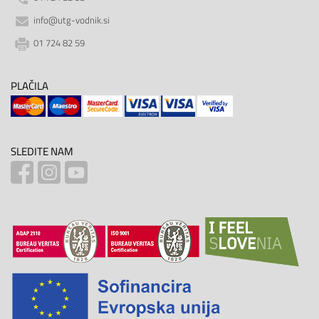
info@utg-vodnik.si
01 724 82 59
PLAČILA
SLEDITE NAM