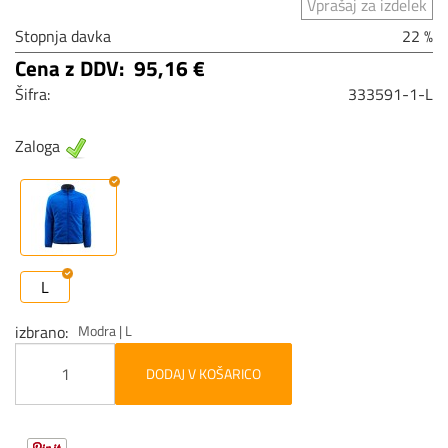
Vprašaj za izdelek
Stopnja davka
22 %
Cena z DDV:
95,16 €
Šifra:
333591-1-L
Zaloga
L
izbrano
Modra | L
DODAJ V KOŠARICO