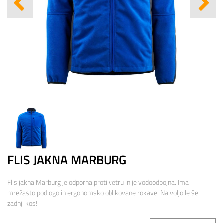
FLIS JAKNA MARBURG
Flis jakna Marburg je odporna proti vetru in je vodoodbojna. Ima
mrežasto podlogo in ergonomsko oblikovane rokave. Na voljo le še
zadnji kos!