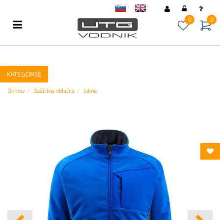
sl
en
0
0
KATEGORIJE
Domov
Zaščitna oblačila
Jakne