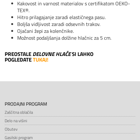
Kakovost in varnost materialov s certifikatom OEKO-
TEX®.
Hitro prilagajanje zaradi elastičnega pasu.
Boljša vidljivost zaradi odsevnih trakov.
Ojačani žepi za kolenčnike.
Možnost podaljšanja dolžine hlačnic za 5 cm.
PREOSTALE
DELOVNE HLAČE
SI LAHKO
POGLEDATE
TUKAJ!
PRODAJNI PROGRAM
Zaščitna oblačila
Delo na višini
Obutev
Gasilski program