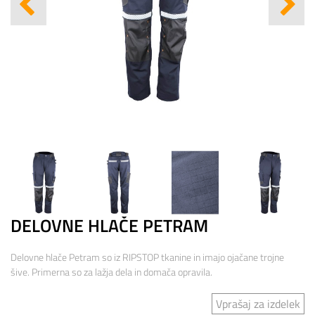
DELOVNE HLAČE PETRAM
Delovne hlače Petram so iz RIPSTOP tkanine in imajo ojačane trojne
šive. Primerna so za lažja dela in domača opravila.
Vprašaj za izdelek