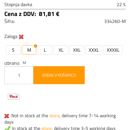
Stopnja davka
22 %
Cena z DDV:
81,81 €
Šifra:
334260-M
Zaloga
S
M
L
XL
XXL
XXXL
XXXXL
izbrano
M
DODAJ V KOŠARICO
Not in stock at the
store
, delivery time 7-14 working
days
In stock at the
store
, delivery time 3-5 working days