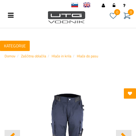
sl
en
0
0
KATEGORIJE
Domov
Zaščitna oblačila
Hlače in krila
Hlače do pasu