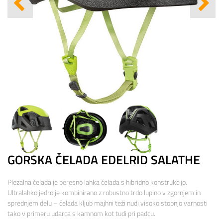
GORSKA ČELADA EDELRID SALATHE
Plezalna čelada je peresno lahka čelada s hibridno konstrukcijo.
Ultralahko jedro je kombinirano z robustno trdo lupino v zgornjem in
sprednjem delu – čelada kljub majhni teži nudi visoko stopnjo varnosti
tako v primeru udarca s kamnom kot tudi pri padcu.