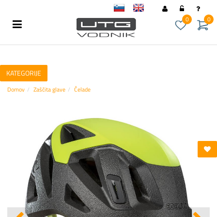
sl
en
0
0
KATEGORIJE
Domov
Zaščita glave
Čelade