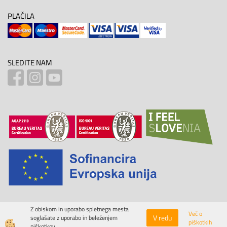
PLAČILA
SLEDITE NAM
Z obiskom in uporabo spletnega mesta
Več o
V redu
soglašate z uporabo in beleženjem
piškotkih
Izdelava spletne trgovine
piškotkov.