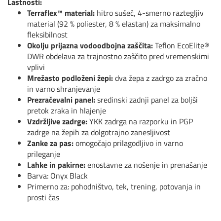
Lastnosti:
Terraflex™ material:
hitro sušeč, 4-smerno raztegljiv
material (92 % poliester, 8 % elastan) za maksimalno
fleksibilnost
Okolju prijazna vodoodbojna zaščita:
Teflon EcoElite®
DWR obdelava za trajnostno zaščito pred vremenskimi
vplivi
Mrežasto podloženi žepi:
dva žepa z zadrgo za zračno
in varno shranjevanje
Prezračevalni panel:
sredinski zadnji panel za boljši
pretok zraka in hlajenje
Vzdržljive zadrge:
YKK zadrga na razporku in PGP
zadrge na žepih za dolgotrajno zanesljivost
Zanke za pas:
omogočajo prilagodljivo in varno
prileganje
Lahke in pakirne:
enostavne za nošenje in prenašanje
Barva: Onyx Black
Primerno za: pohodništvo, tek, trening, potovanja in
prosti čas