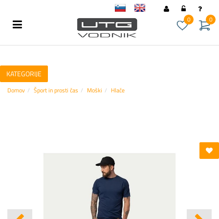
sl
en
0
0
KATEGORIJE
Domov
Šport in prosti čas
Moški
Hlače