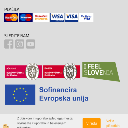
PLAČILA
SLEDITE NAM
Z obiskom in uporabo spletnega mesta
Več o
V redu
soglašate z uporabo in beleženjem
piškotkih
Izdelava spletne trgovine
piškotkov.