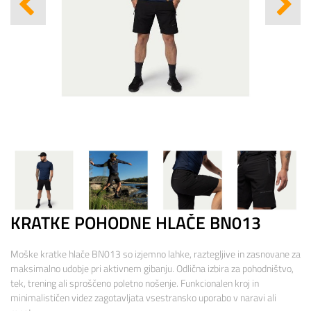
KRATKE POHODNE HLAČE BN013
Moške kratke hlače BN013 so izjemno lahke, raztegljive in zasnovane za
maksimalno udobje pri aktivnem gibanju. Odlična izbira za pohodništvo,
tek, trening ali sproščeno poletno nošenje. Funkcionalen kroj in
minimalističen videz zagotavljata vsestransko uporabo v naravi ali