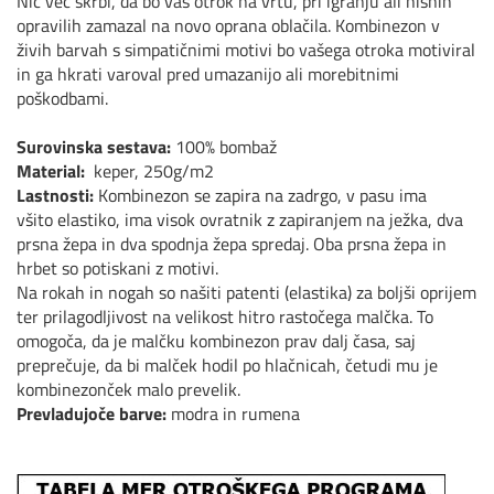
Nič več skrbi, da bo vaš otrok na vrtu, pri igranju ali hišnih
opravilih zamazal na novo oprana oblačila. Kombinezon v
živih barvah s simpatičnimi motivi bo vašega otroka motiviral
in ga hkrati varoval pred umazanijo ali morebitnimi
poškodbami.
Surovinska sestava:
100% bombaž
Material:
keper, 250g/m2
Lastnosti:
Kombinezon se zapira na zadrgo, v pasu ima
všito elastiko, ima visok ovratnik z zapiranjem na ježka, dva
prsna žepa in dva spodnja žepa spredaj. Oba prsna žepa in
hrbet so potiskani z motivi.
Na rokah in nogah so našiti patenti (elastika) za boljši oprijem
ter prilagodljivost na velikost hitro rastočega malčka. To
omogoča, da je malčku kombinezon prav dalj časa, saj
preprečuje, da bi malček hodil po hlačnicah, četudi mu je
kombinezonček malo prevelik.
Prevladujoče barve:
modra in rumena