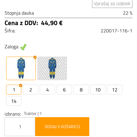
Vprašaj za izdelek
Stopnja davka
22 %
Cena z DDV:
44,90 €
Šifra:
220017-116-1
Zaloga
1
2
4
6
8
10
12
14
izbrano
Traktor | 1
DODAJ V KOŠARICO