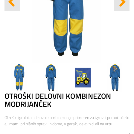
OTROŠKI DELOVNI KOMBINEZON
MODRIJANČEK
Otroški igralni ali delovni kombinezon je primeren za igro ali pomoč očetu
ali mami pri hišnih opravilih doma, v garaži, delavnici ali na vrtu.