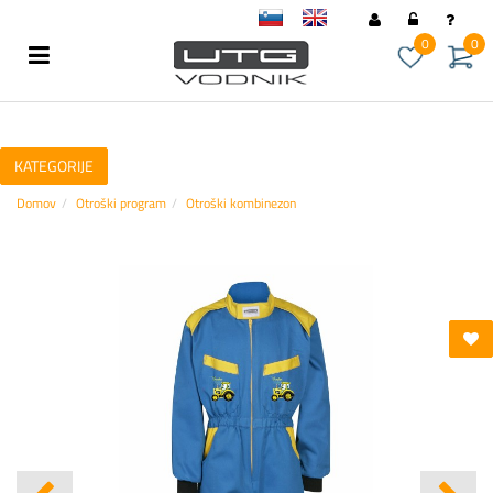
sl
en
0
0
KATEGORIJE
Domov
Otroški program
Otroški kombinezon