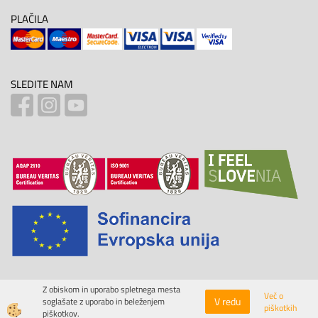
PLAČILA
SLEDITE NAM
Z obiskom in uporabo spletnega mesta
Več o
V redu
soglašate z uporabo in beleženjem
piškotkih
Izdelava spletne trgovine
piškotkov.