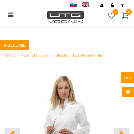
sl
en
0
0
KATEGORIJE
Domov
Medicinski program
Oblačila
Laboratorijske halje
20 %