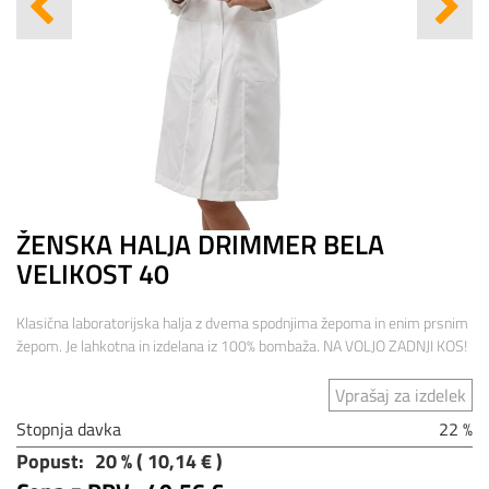
ŽENSKA HALJA DRIMMER BELA
VELIKOST 40
Klasična laboratorijska halja z dvema spodnjima žepoma in enim prsnim
žepom. Je lahkotna in izdelana iz 100% bombaža. NA VOLJO ZADNJI KOS!
Vprašaj za izdelek
Stopnja davka
22 %
Popust:
20 % ( 10,14 € )