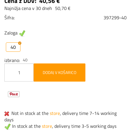
Cena z DDV:
40,56 €
Najnižja cena v 30 dneh
50,70 €
Šifra:
397299-40
Zaloga
40
izbrano
40
DODAJ V KOŠARICO
Not in stock at the
store
, delivery time 7-14 working
days
In stock at the
store
, delivery time 3-5 working days