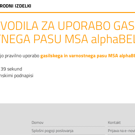
RODNI IZDELKI
VODILA ZA UPORABO GAS
NEGA PASU MSA alphaBE
ejo pravilno uporabo
gasilskega in varnostnega pasu MSA alphaB
 39 sekund
enskimi podnapisi
Domov
Kontakt
Splošni pogoji poslovanja
Prijava na e-nov