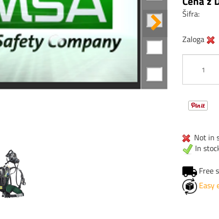
Cena z 
Šifra:
Zaloga
Not in s
In stoc
Free s
Easy 