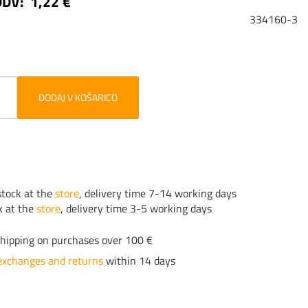
DDV:
1,22 €
334160-3
DODAJ V KOŠARICO
tock at the
store
, delivery time 7-14 working days
k at the
store
, delivery time 3-5 working days
hipping on purchases over 100 €
exchanges and returns
within 14 days