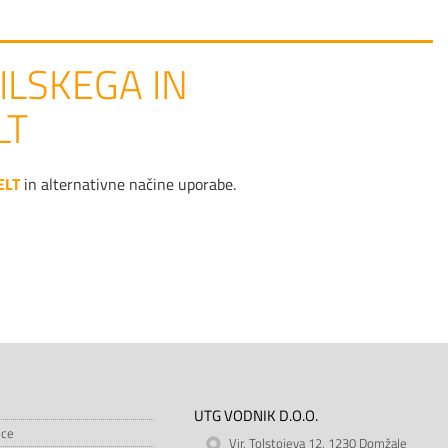
ILSKEGA IN
LT
ELT
in alternativne načine uporabe.
UTG VODNIK D.O.O.
ice
Vir, Tolstojeva 12, 1230 Domžale