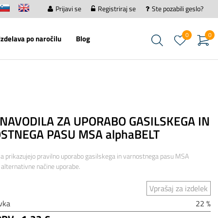
Prijavi se
Registriraj se
Ste pozabili geslo?
0
0
Izdelava po naročilu
Blog
 NAVODILA ZA UPORABO GASILSKEGA IN
STNEGA PASU MSA alphaBELT
la prikazujejo pravilno uporabo gasilskega in varnostnega pasu MSA
 alternativne načine uporabe.
Vprašaj za izdelek
vka
22 %