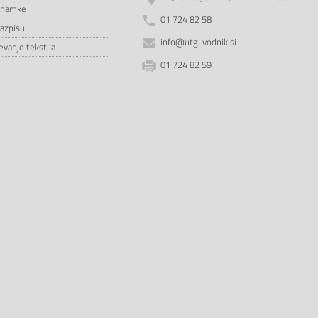
znamke
01 724 82 58
razpisu
info@utg-vodnik.si
vanje tekstila
01 724 82 59