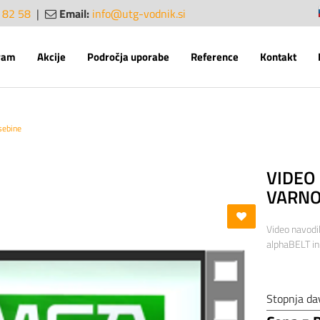
 82 58
|
Email:
info@utg-vodnik.si
sl
en
ram
Akcije
Področja uporabe
Reference
Kontakt
sebine
VIDEO
VARNO
Video navodi
alphaBELT in
Stopnja da