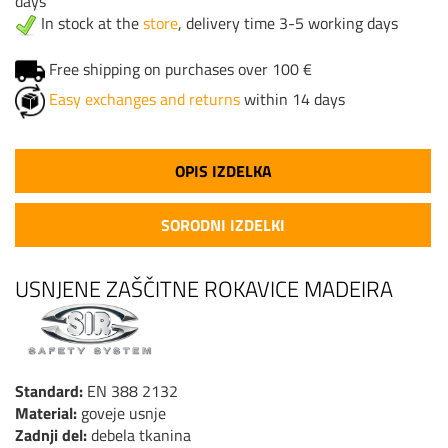
days
In stock at the
store
, delivery time 3-5 working days
Free shipping on purchases over 100 €
Easy exchanges and returns
within 14 days
OPIS IZDELKA
SORODNI IZDELKI
USNJENE ZAŠČITNE ROKAVICE MADEIRA
Standard:
EN 388 2132
Material:
goveje usnje
Zadnji del:
debela tkanina