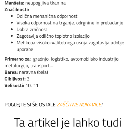
Manšeta:
neupogljiva tkanina
Značilnosti:
Odlična mehanična odpornost
Visoka odpornost na trganje, odrgnine in prebadanje
Dobra zračnost
Zagotavlja odlično toplotno izolacijo
Mehkoba visokokvalitetnega usnja zagotavlja udobje
uporabe
Primerno za:
gradnjo, logistiko, avtomobilsko industrijo,
metalurgijo, transport,…
Barva:
naravna (bela)
Gibljivost:
3
Velikosti:
10, 11
POGLEJTE SI ŠE OSTALE
ZAŠČITNE ROKAVICE
!
Ta artikel je lahko tudi