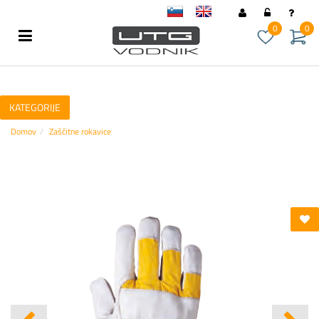
sl
en
0
0
KATEGORIJE
Domov
Zaščitne rokavice