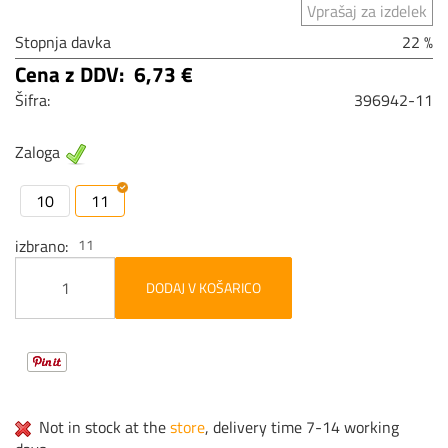
Vprašaj za izdelek
Stopnja davka
22 %
Cena z DDV:
6,73 €
Šifra:
396942-11
Zaloga
10
11
izbrano
11
DODAJ V KOŠARICO
Not in stock at the
store
, delivery time 7-14 working