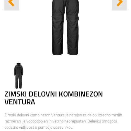
ZIMSKI DELOVNI KOMBINEZON
VENTURA
Zimski delovni kombinezon Ventura je narejen za delo v izredno mrzlih
razmerah, je vodoodbojen in vetrno neprepusten. Delavcu omogoča
dodatno vidljivost s pomočjo odsevnikov.