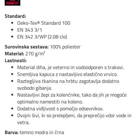
Standard:
Oeko-Tex® Standard 100
EN 343 3/1
EN 342 3/WP (2.08 clo)
Surovinska sestava:
100% poliester
Material:
270 g/m²
Lastnosti:
Material diha, je veterno in vodoodporen s trakovi.
Snemljiva kapuca z nastavljivo elastično vrvico.
Raztegljiva tkanina na hrbtu zagotavlja dodatno
svobodo gibanja.
Nastavljivi žepi za kolenčnike, tako da jih je mogoče
optimalno namestiti na koleno.
Dodatna vidljivost s pomočjo odsevnikov.
Dvojni šivi, ki so prelepljeni, da preprečijo vdor vode in
vetra.
Barva:
temno modra in črna