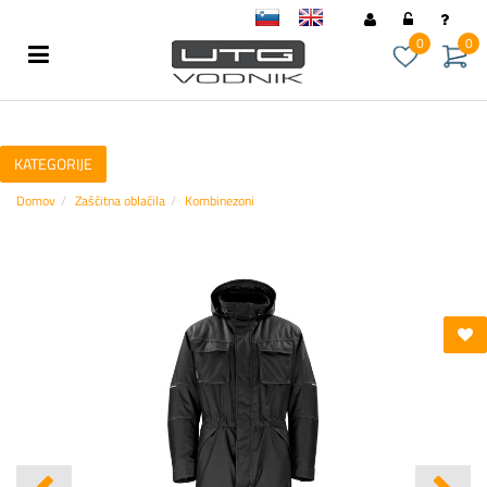
sl
en
0
0
KATEGORIJE
Domov
Zaščitna oblačila
Kombinezoni