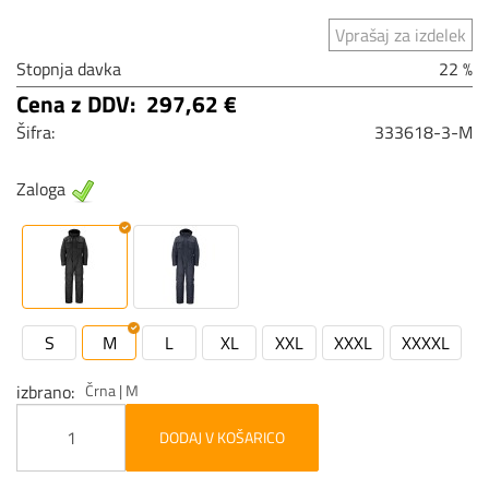
Vprašaj za izdelek
Stopnja davka
22 %
Cena z DDV:
297,62 €
Šifra:
333618-3-M
Zaloga
S
M
L
XL
XXL
XXXL
XXXXL
izbrano
Črna | M
DODAJ V KOŠARICO