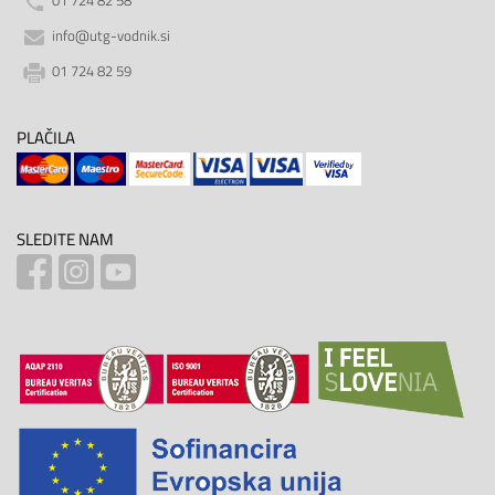
01 724 82 58
info@utg-vodnik.si
01 724 82 59
PLAČILA
SLEDITE NAM