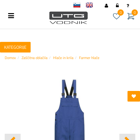
sl
en
0
0
KATEGORIJE
Domov
Zaščitna oblačila
Hlače in krila
Farmer hlače