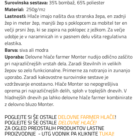
Surovinska sestava:
35% bombaž, 65% poliester
Material:
250g/m
2
Lastnosti:
Hlače imajo našita dva stranska žepa, en zadnji
žep in meter žep, manjši žep s poklopcem za mobitel ter en
večji prsni žep, ki se zapira na poklopec z ježkom. Za večje
udobje je v naramnicah in v pasnem delu všita regulativna
elastika.
Barva:
siva ali modra
Uporaba:
Delovne hlače farmer Monter nudijo odlično zaščito
pri najrazličnejših vrstah dela. Zaradi številnih in velikih
žepov so zelo funkcionalne. Primerne za notranjo in zunanjo
uporabo. Zaradi kakovostne surovinske sestave je
vzdrževanje enostavno. Hlače Monter so nepogrešljiva
oprema pri najrazličnejših delih, sploh v toplejših dnevih. V
hladnejših dnevih pa lahko delovne hlače farmer kombinirate
z delovno bluzo Monter.
POGLEJTE SI ŠE OSTALE
DELOVNE FARMER HLAČE
!
POGLEJTE SI ŠE OSTALE
DELOVNE HLAČE!
ZA OGLED PREOSTALIH PRODUKTOV LASTNE
PROIZVODNJE - UTG VODNIK PA KLIKNITE
TUKAJ!