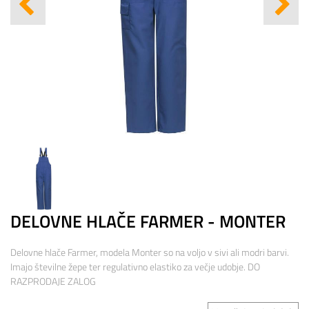
DELOVNE HLAČE FARMER - MONTER
Delovne hlače Farmer, modela Monter so na voljo v sivi ali modri barvi.
Imajo številne žepe ter regulativno elastiko za večje udobje. DO
RAZPRODAJE ZALOG