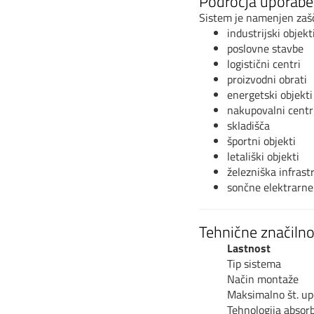
Področja uporabe
Sistem je namenjen zašči
industrijski objekt
poslovne stavbe
logistični centri
proizvodni obrati
energetski objekti
nakupovalni centr
skladišča
športni objekti
letališki objekti
železniška infrast
sončne elektrarne
Tehnične značilno
Lastnost
Tip sistema
Način montaže
Maksimalno št. u
Tehnologija absor