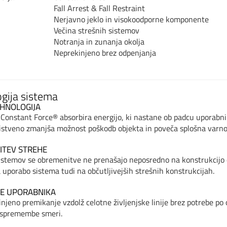
Fall Arrest & Fall Restraint
Nerjavno jeklo in visokoodporne komponente
Večina strešnih sistemov
Notranja in zunanja okolja
Neprekinjeno brez odpenjanja
gija sistema
HNOLOGIJA
 Constant Force® absorbira energijo, ki nastane ob padcu uporabn
bistveno zmanjša možnost poškodb objekta in poveča splošna varno
ITEV STREHE
 sistemov se obremenitve ne prenašajo neposredno na konstrukcijo 
porabo sistema tudi na občutljivejših strešnih konstrukcijah.
JE UPORABNIKA
jeno premikanje vzdolž celotne življenjske linije brez potrebe p
n spremembe smeri.