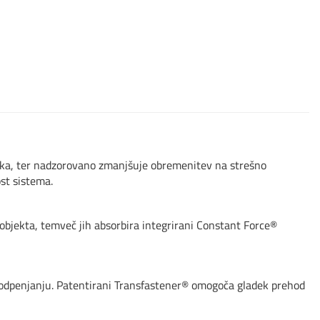
ika, ter nadzorovano zmanjšuje obremenitev na strešno
st sistema.
objekta, temveč jih absorbira integrirani Constant Force®
o odpenjanju. Patentirani Transfastener® omogoča gladek prehod