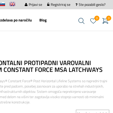
Prijavi se
Registriraj se
Ste pozabili geslo?
0
0
Izdelava po naročilu
Blog
ONTALNI PROTIPADNI VAROVALNI
M CONSTANT FORCE MSA LATCHWAYS
s® Constant Force® Post Horizontal Lifeline Systems so napredni trajni
ite pred padcem, posebej zasnovani za uporabo na strehah industrijskih,
 infrastrukturnih objektov. Sistem omogoča neprekinjeno varovanje
med delom na višini ter zagotavlja visoko stopnjo varnosti ob minimalni
strešne konstrukcije.