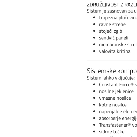
ZDRUŽLJIVOST Z RAZLI
Sistem je zasnovan za up
trapezna pločevin
ravne strehe
stoječi zgib
sendvič paneli
membranske stre
valovita kritina
Sistemske kompo
Sistem lahko vključuje:
Constant Force® s
nosilne jeklenice
vmesne nosilce
kotne nosilce
napenjalne eleme
absorberje energij
Transfastener® vo
sidrne točke