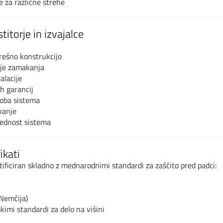
e za različne strehe
titorje in izvajalce
rešno konstrukcijo
je zamakanja
alacije
h garancij
doba sistema
vanje
rednost sistema
ikati
rtificiran skladno z mednarodnimi standardi za zaščito pred padci:
(Nemčija)
kimi standardi za delo na višini