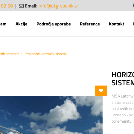
 82 58
|
Email:
info@utg-vodnik.si
sl
en
ram
Akcije
Področja uporabe
Reference
Kontakt
rtih prostorih
Protipadni varovalni sistemi
HORIZ
SISTE
MSA Latchway
sistemi zašč
poslovnih in
uporabnikov 
obremenitvi 