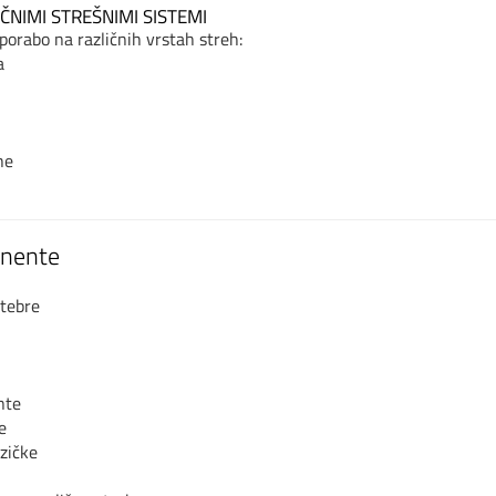
ČNIMI STREŠNIMI SISTEMI
orabo na različnih vrstah streh:
a
he
nente
tebre
nte
e
zičke