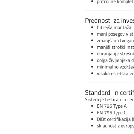
pritrdilne komplet
Prednosti za inves
hitrejša montaža
manj posegov v st
zmanjšano tvegan
manjši stroški inst
ohranjanje strešni
dolga življenjska 
minimalno vzdrže
visoka estetska v
Standardi in certif
Sistem je testiran in ce
EN 795 Type A
EN 795 Type C
DIBt certifikacija 
skladnost z evrops