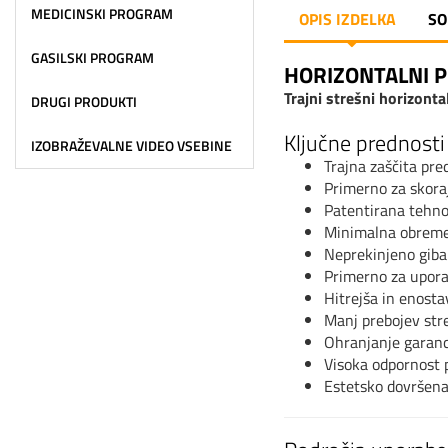
MEDICINSKI PROGRAM
OPIS IZDELKA
SO
GASILSKI PROGRAM
HORIZONTALNI 
Trajni strešni horizonta
DRUGI PRODUKTI
Ključne prednosti
IZOBRAŽEVALNE VIDEO VSEBINE
Trajna zaščita pr
Primerno za skoraj
Patentirana tehno
Minimalna obremen
Neprekinjeno giba
Primerno za upor
Hitrejša in enost
Manj prebojev str
Ohranjanje garanci
Visoka odpornost 
Estetsko dovršena