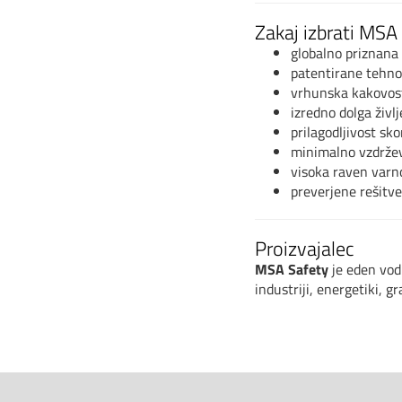
Zakaj izbrati MS
globalno priznana
patentirane tehnol
vrhunska kakovos
izredno dolga živl
prilagodljivost sko
minimalno vzdrže
visoka raven varn
preverjene rešitve
Proizvajalec
MSA Safety
je eden vodi
industriji, energetiki, 