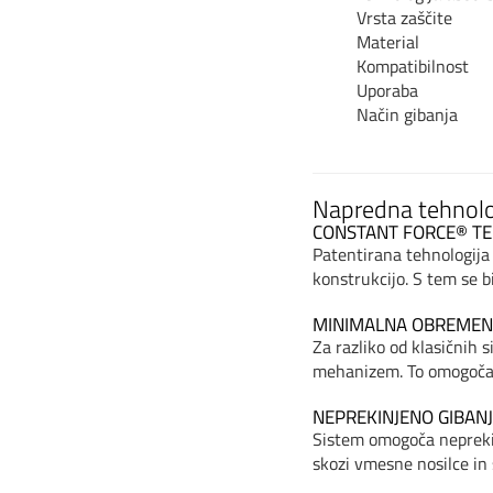
Vrsta zaščite
Material
Kompatibilnost
Uporaba
Način gibanja
Napredna tehnolo
CONSTANT FORCE® TE
Patentirana tehnologija
konstrukcijo. S tem se 
MINIMALNA OBREMEN
Za razliko od klasičnih
mehanizem. To omogoča u
NEPREKINJENO GIBAN
Sistem omogoča neprekin
skozi vmesne nosilce i