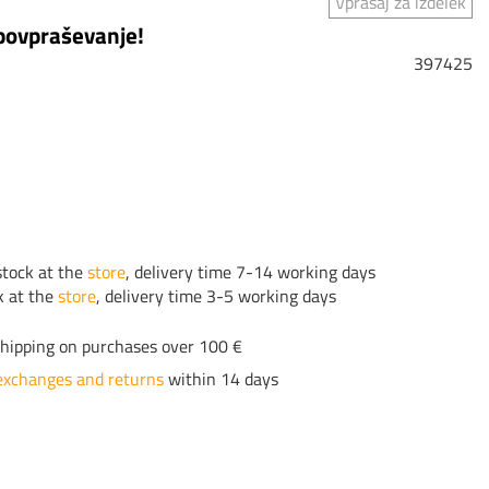
Vprašaj za izdelek
 povpraševanje!
397425
tock at the
store
, delivery time 7-14 working days
k at the
store
, delivery time 3-5 working days
hipping on purchases over 100 €
exchanges and returns
within 14 days