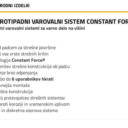
RODNI IZDELKI
PROTIPADNI VAROVALNI SISTEM CONSTANT F
lni varovalni sistemi za varno delo na višini
ed padcem za strešne površine
 vse vrste strešnih kritin
logija
Constant Force®
itev strešne konstrukcije ob padcu
nje brez odpenjanja
abo do
6 uporabnikov hkrati
avnejša montaža
ešne konstrukcije
j proizvajalcev strešnih sistemov
proti koroziji in vremenskim vplivom
 in diskretna zasnova sistema