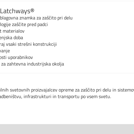
A Latchways®
 blagovna znamka za zaščito pri delu
ogije zaščite pred padci
t materialov
jenjska doba
raj vsaki strešni konstrukciji
vanje
osti uporabnikov
 za zahtevna industrijska okolja
lnih svetovnih proizvajalcev opreme za zaščito pri delu in sistemov
gradbeništvu, infrastrukturi in transportu po vsem svetu.