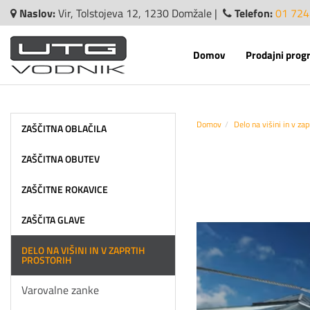
Naslov:
Vir, Tolstojeva 12, 1230 Domžale |
Telefon:
01 724
Domov
Prodajni prog
Domov
Delo na višini in v zap
ZAŠČITNA OBLAČILA
ZAŠČITNA OBUTEV
ZAŠČITNE ROKAVICE
ZAŠČITA GLAVE
DELO NA VIŠINI IN V ZAPRTIH
PROSTORIH
Varovalne zanke