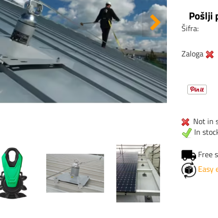
Pošlji
Šifra:
Zaloga
Not in s
In stoc
Free s
Easy 