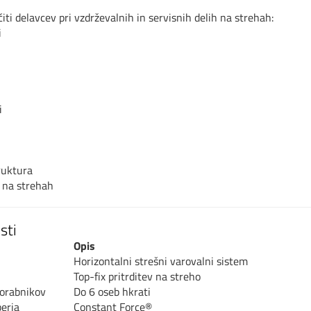
ti delavcev pri vzdrževalnih in servisnih delih na strehah:
i
i
ruktura
 na strehah
sti
Opis
Horizontalni strešni varovalni sistem
Top-fix pritrditev na streho
porabnikov
Do 6 oseb hkrati
berja
Constant Force®