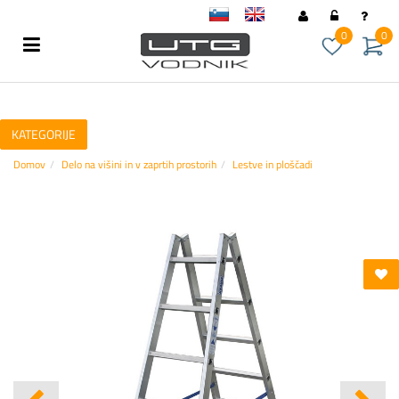
sl
en
0
0
KATEGORIJE
Domov
Delo na višini in v zaprtih prostorih
Lestve in ploščadi