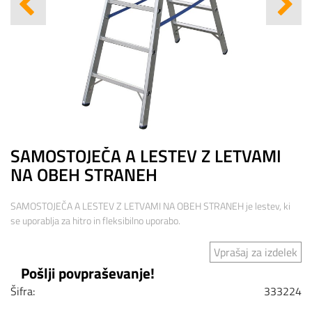
SAMOSTOJEČA A LESTEV Z LETVAMI
NA OBEH STRANEH
SAMOSTOJEČA A LESTEV Z LETVAMI NA OBEH STRANEH je lestev, ki
se uporablja za hitro in fleksibilno uporabo.
Vprašaj za izdelek
Pošlji povpraševanje!
Šifra:
333224