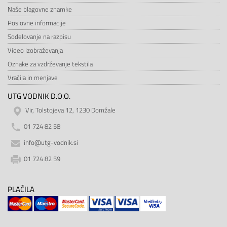
Naše blagovne znamke
Poslovne informacije
Sodelovanje na razpisu
Video izobraževanja
Oznake za vzdrževanje tekstila
Vračila in menjave
UTG VODNIK D.O.O.
Vir, Tolstojeva 12, 1230 Domžale
01 724 82 58
info@utg-vodnik.si
01 724 82 59
PLAČILA