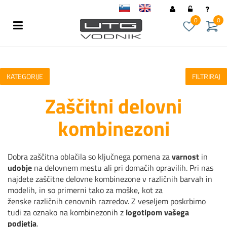
sl
en
0
0
KATEGORIJE
FILTRIRAJ
Zaščitni delovni
kombinezoni
Dobra zaščitna oblačila so ključnega pomena za
varnost
in
udobje
na delovnem mestu ali pri domačih opravilih. Pri nas
najdete zaščitne delovne kombinezone v različnih barvah in
modelih, in so primerni tako za moške, kot za
ženske različnih cenovnih razredov. Z veseljem poskrbimo
tudi za oznako na kombinezonih z
logotipom vašega
podjetja
.