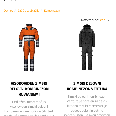
Domov
Zaščitna oblačila
Kombinezoni
Razvrsti po:
ceni
VISOKOVIDEN ZIMSKI
ZIMSKI DELOVNI
DELOVNI KOMBINEZON
KOMBINEZON VENTURA
ROWANIEMI
Zimski delovni kombinezon
Ventura je narejen za delo v
Podložen, nepremočljiv
izredno mrzlih razmerah, je
visokoviden zimski delovni
vodoodbojen in vetrno
kombinezon vam nudi zaščito tudi
neprepusten. Delavcu omogoča
v najhujših vremenskih pogojih. Na