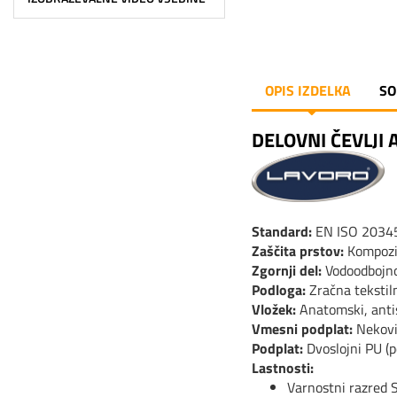
OPIS IZDELKA
SO
DELOVNI ČEVLJI 
Standard:
EN ISO 20345
Zaščita prstov:
Kompozit
Zgornji del:
Vodoodbojno
Podloga:
Zračna tekstil
Vložek:
Anatomski, antis
Vmesni podplat:
Nekovin
Podplat:
Dvoslojni PU (p
Lastnosti:
Varnostni razred 