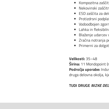
Kompozitna zaščit
Nekovinski zaščitn
ESD zaščita za del
Protizdrsni podpla
Vodoodbojen zgorn
Lahka in fleksibil
Blaženje udarcev 
Zračna notranja p
Primerni za dolgo
Velikosti:
35–48
Širina:
11 Mondopoint (n
Področja uporabe:
Indus
druga delovna okolja, kje
TUDI DRUGE
NIZKE DEL