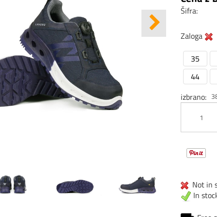
Šifra:
Zaloga
35
44
izbrano
3
Not in s
In stoc