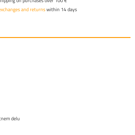
hipping on purchases over 100 €
exchanges and returns
within 14 days
etnem delu