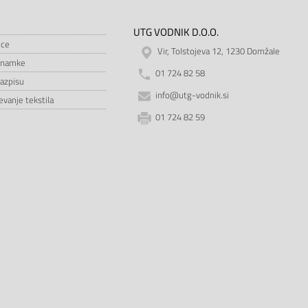
UTG VODNIK D.O.O.
ice
Vir, Tolstojeva 12, 1230 Domžale
znamke
01 724 82 58
razpisu
info@utg-vodnik.si
vanje tekstila
01 724 82 59