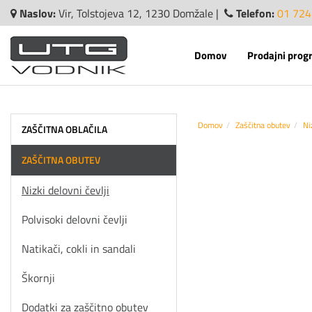
Naslov:
Vir, Tolstojeva 12, 1230 Domžale |
Telefon:
01 724
Domov
Prodajni prog
Domov
Zaščitna obutev
Ni
ZAŠČITNA OBLAČILA
ZAŠČITNA OBUTEV
Nizki delovni čevlji
Polvisoki delovni čevlji
Natikači, cokli in sandali
Škornji
Dodatki za zaščitno obutev