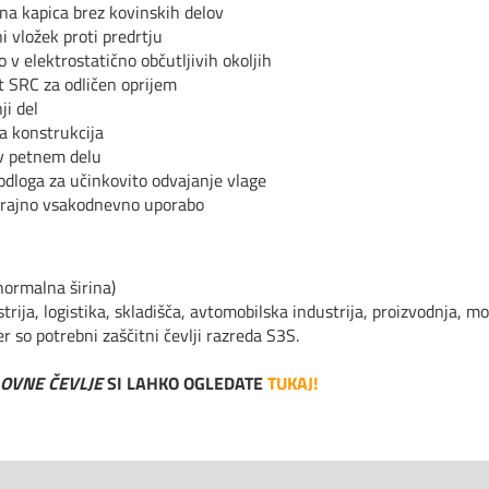
na kapica brez kovinskih delov
i vložek proti predrtju
o v elektrostatično občutljivih okoljih
t SRC za odličen oprijem
ji del
na konstrukcija
v petnem delu
odloga za učinkovito odvajanje vlage
trajno vsakodnevno uporabo
ormalna širina)
trija, logistika, skladišča, avtomobilska industrija, proizvodnja, mo
r so potrebni zaščitni čevlji razreda S3S.
OVNE ČEVLJE
SI LAHKO OGLEDATE
TUKAJ!