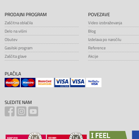
PRODAJNI PROGRAM
POVEZAVE
Zaščitna oblačila
Video izobraževanja
Delo na višini
Blog
Obutev
Izdelava po naročilu
Gasilski program
Reference
Zaščita glave
Akcije
PLAČILA
SLEDITE NAM