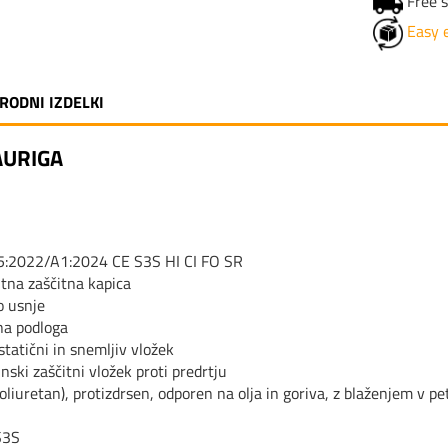
Free s
Easy 
RODNI IZDELKI
AURIGA
:2022/A1:2024 CE S3S HI CI FO SR
na zaščitna kapica
 usnje
na podloga
tatični in snemljiv vložek
ski zaščitni vložek proti predrtju
oliuretan), protizdrsen, odporen na olja in goriva, z blaženjem v p
S3S