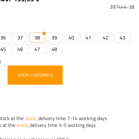
397444-38
36
37
38
39
40
41
42
43
45
46
47
48
8
DODAJ V KOŠARICO
tock at the
store
, delivery time 7-14 working days
k at the
store
, delivery time 3-5 working days