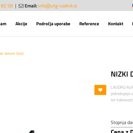
 82 58
|
Email:
info@utg-vodnik.si
sl
en
ram
Akcije
Področja uporabe
Reference
Kontakt
zki delovni čevlji
NIZKI 
LAVORO AURIG
potrebujejo v
ter kakovostn
Stopnja da
Cena z 