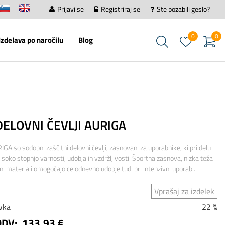
Prijavi se
Registriraj se
Ste pozabili geslo?
0
0
Izdelava po naročilu
Blog
DELOVNI ČEVLJI AURIGA
A so sodobni zaščitni delovni čevlji, zasnovani za uporabnike, ki pri delu
isoko stopnjo varnosti, udobja in vzdržljivosti. Športna zasnova, nizka teža
i materiali omogočajo celodnevno udobje tudi pri intenzivni uporabi.
Vprašaj za izdelek
vka
22 %
DDV:
133,93 €