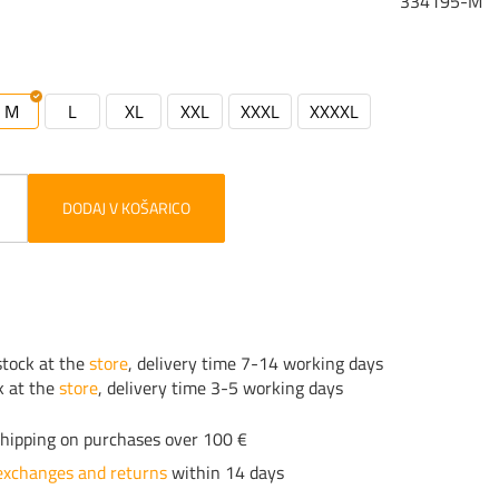
334195-M
M
L
XL
XXL
XXXL
XXXXL
M
DODAJ V KOŠARICO
tock at the
store
, delivery time 7-14 working days
k at the
store
, delivery time 3-5 working days
hipping on purchases over 100 €
exchanges and returns
within 14 days