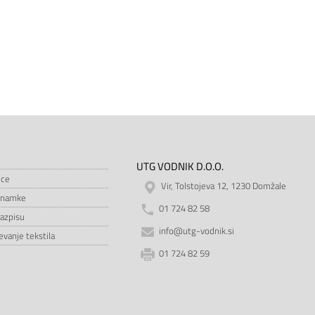
UTG VODNIK D.O.O.
ice
Vir, Tolstojeva 12, 1230 Domžale
znamke
01 724 82 58
razpisu
info@utg-vodnik.si
vanje tekstila
01 724 82 59