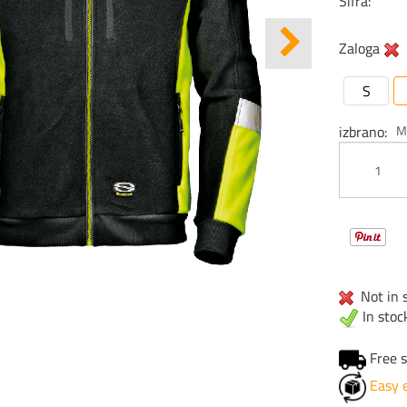
Šifra:
Zaloga
S
izbrano
Not in s
In stoc
Free s
Easy 