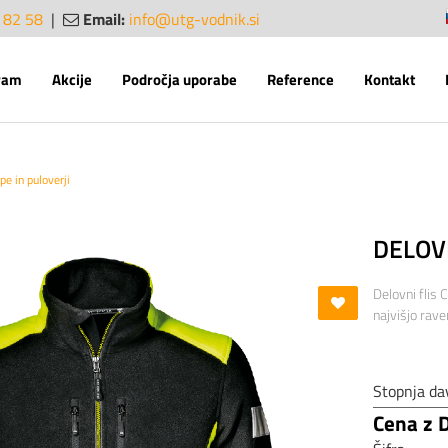
 82 58
|
Email:
info@utg-vodnik.si
sl
en
ram
Akcije
Področja uporabe
Reference
Kontakt
ope in puloverji
DELOV
Delovni flis 
najvišjo rave
Stopnja da
Cena z 