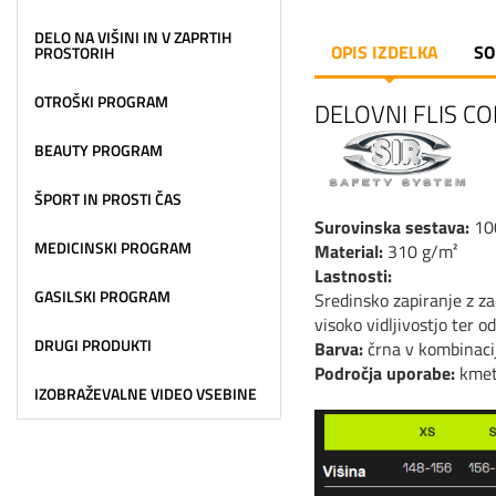
DELO NA VIŠINI IN V ZAPRTIH
OPIS IZDELKA
SO
PROSTORIH
OTROŠKI PROGRAM
DELOVNI FLIS C
BEAUTY PROGRAM
ŠPORT IN PROSTI ČAS
Surovinska sestava:
10
MEDICINSKI PROGRAM
Material:
310 g/m²
Lastnosti:
GASILSKI PROGRAM
Sredinsko zapiranje z za
visoko vidljivostjo ter o
DRUGI PRODUKTI
Barva:
črna v kombinaci
Področja uporabe:
kmeti
IZOBRAŽEVALNE VIDEO VSEBINE