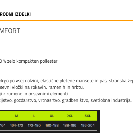
RODNI IZDELKI
OMFORT
0 % zelo kompakten poliester
drgo po vsej dolžini, elastične pletene manšete in pas, stranska že
dsevni vložki na rokavih, ramenih in hrbtu.
ji z rumeno in odsevnimi elementi
jstvo, gozdarstvo, vrtnasrtvo, gradbeništvo, svetlobna industrija, te