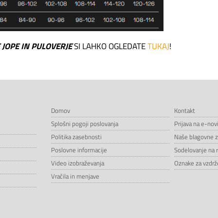
JOPE IN PULOVERJE
SI LAHKO OGLEDATE
TUKAJ
!
Domov
Kontakt
Splošni pogoji poslovanja
Prijava na e-nov
Politika zasebnosti
Naše blagovne 
Poslovne informacije
Sodelovanje na 
Video izobraževanja
Oznake za vzdrže
Vračila in menjave