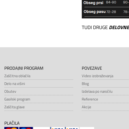
TUDI DRUGE
DELOVNE 
PRODAJNI PROGRAM
POVEZAVE
Zaščitna oblačila
Video izobraževanja
Delo na višini
Blog
Obutev
Izdelava po naročilu
Gasilski program
Reference
Zaščita glave
Akcije
PLAČILA