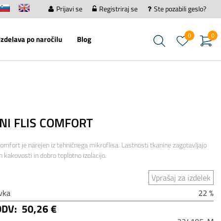
Prijavi se
Registriraj se
Ste pozabili geslo?
0
0
Izdelava po naročilu
Blog
NI FLIS COMFORT
Comfort je narejen iz tehničnega mikroflisa. Lastnosti tkanine zagotavljajo
n kakovosti in dobro toplotno izolacijo.
Vprašaj za izdelek
vka
22 %
DDV:
50,26 €