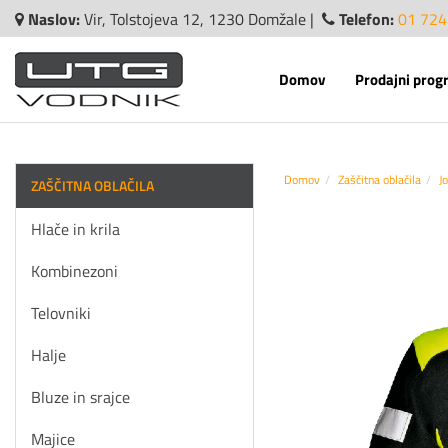
Naslov:
Vir, Tolstojeva 12, 1230 Domžale |
Telefon:
01 724
Domov
Prodajni prog
Domov
Zaščitna oblačila
J
ZAŠČITNA OBLAČILA
Hlače in krila
Kombinezoni
Telovniki
Halje
Bluze in srajce
Majice