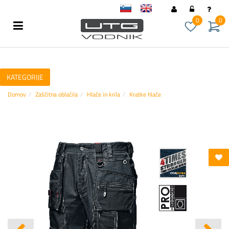
sl
en
0
0
KATEGORIJE
Domov
Zaščitna oblačila
Hlače in krila
Kratke hlače