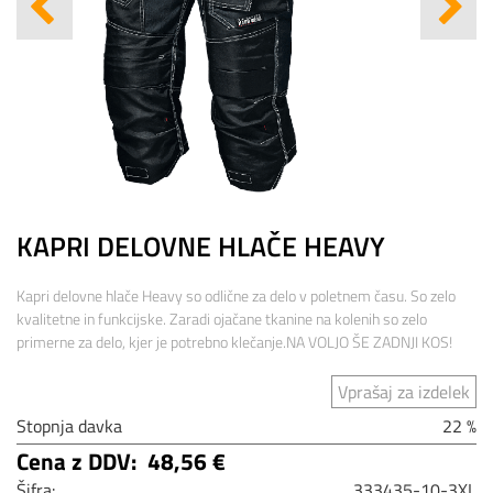
KAPRI DELOVNE HLAČE HEAVY
Kapri delovne hlače Heavy so odlične za delo v poletnem času. So zelo
kvalitetne in funkcijske. Zaradi ojačane tkanine na kolenih so zelo
primerne za delo, kjer je potrebno klečanje.NA VOLJO ŠE ZADNJI KOS!
Vprašaj za izdelek
Stopnja davka
22 %
Cena z DDV:
48,56 €
Šifra:
333435-10-3XL