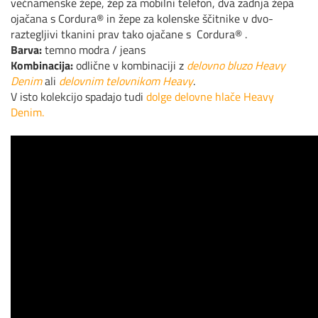
večnamenske žepe, žep za mobilni telefon, dva zadnja žepa
ojačana s
Cordura® in žepe za kolenske ščitnike v dvo-
raztegljivi tkanini prav tako ojačane s
Cordura® .
Barva:
temno modra / jeans
Kombinacija:
odlične v kombinaciji z
delovno bluzo Heavy
Denim
ali
delovnim telovnikom Heavy
.
V isto kolekcijo spadajo tudi
dolge delovne hlače Heavy
Denim.