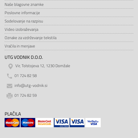
Naše blagovne znamke
Poslovne informacije
Sodelovanje na razpisu
Video izobraževanja
Oznake za vzdrževanje tekstila
Vračila in menjave
UTG VODNIK D.O.O.
Vir, Tolstojeva 12, 1230 Domžale
01 724 82 58
info@utg-vodnik.si
01 724 82 59
PLAČILA