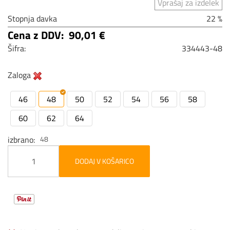
Vprašaj za izdelek
Stopnja davka
22 %
Cena z DDV:
90,01 €
Šifra:
334443-48
Zaloga
46
48
50
52
54
56
58
60
62
64
izbrano
48
DODAJ V KOŠARICO