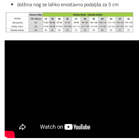
dolžina nog se lahko enostavno podaljša za 5 cm