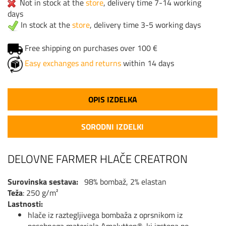
Not in stock at the
store
, delivery time 7-14 working
days
In stock at the
store
, delivery time 3-5 working days
Free shipping on purchases over 100 €
Easy exchanges and returns
within 14 days
OPIS IZDELKA
SORODNI IZDELKI
DELOVNE FARMER HLAČE CREATRON
Surovinska sestava:
98% bombaž, 2% elastan
Teža
:
250 g/m²
Lastnosti:
hlače iz raztegljivega bombaža z oprsnikom iz