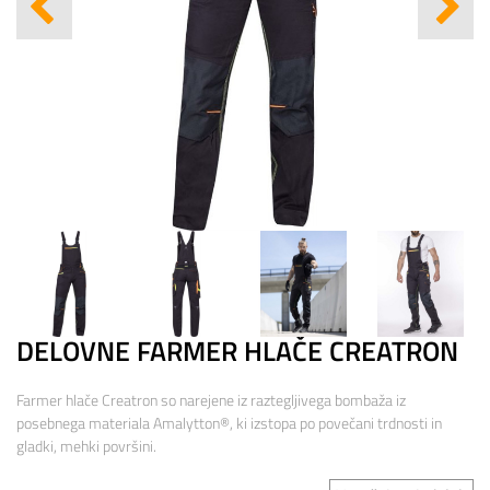
DELOVNE FARMER HLAČE CREATRON
Farmer hlače Creatron so narejene iz raztegljivega bombaža iz
posebnega materiala Amalytton®, ki izstopa po povečani trdnosti in
gladki, mehki površini.