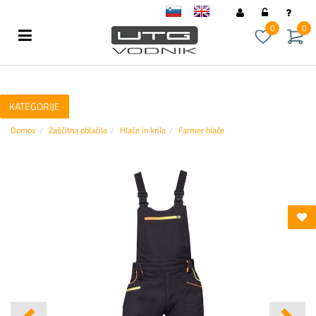
sl
en
0
0
KATEGORIJE
Domov
Zaščitna oblačila
Hlače in krila
Farmer hlače