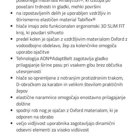
posebnega materiala Amalytton®, ki izstopa po
povečani trdnosti in gladki, mehki površini
na izpostavljenih delih je uporabljen vzdržljiv in
štirismerno elastičen material Tabiflex®
hlače imajo zelo funkcionalen ergonomski 3D SLIM FIT
kroj, ki poudari silhueto
predel kolen je ojačan z vzdržljivim materialom Oxford z
vodoodbojno obdelavo, žep za kolenčnike omogoča
uporabo ojačitve
Tehnologija ADN®AdaptBelt zagotavlja gladko
prilagajanje širine pasu pri vsakem gibu brez občutka
utesnjenosti
hlače so opremljene z notranjim protizdrsnim trakom,
D-obročkom za karabin in velikim številom praktičnih
žepov
elastične naramnice omogočajo enostavno prilagajanje
dolžine
spodnji rob nog je ojačan z Oxford materialom, ki je
odporen na obrabo
večjo vidljivost uporabnika zagotavljajo dinamični
odsevni elementi za visoko vidljivost