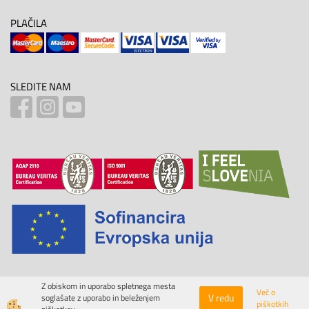
PLAČILA
SLEDITE NAM
Z obiskom in uporabo spletnega mesta
Več o
V redu
soglašate z uporabo in beleženjem
piškotkih
Izdelava spletne trgovine