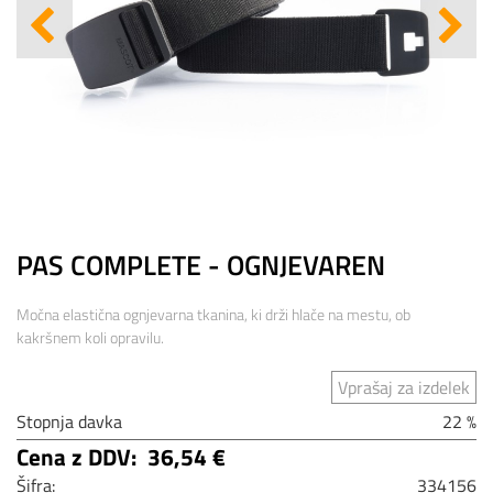
PAS COMPLETE - OGNJEVAREN
Močna elastična ognjevarna tkanina, ki drži hlače na mestu, ob
kakršnem koli opravilu.
Vprašaj za izdelek
Stopnja davka
22 %
Cena z DDV:
36,54 €
Šifra:
334156