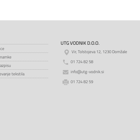
UTG VODNIK D.O.O.
ice
Vir, Tolstojeva 12, 1230 Domžale
znamke
01 724 82 58
razpisu
info@utg-vodnik.si
vanje tekstila
01 724 82 59