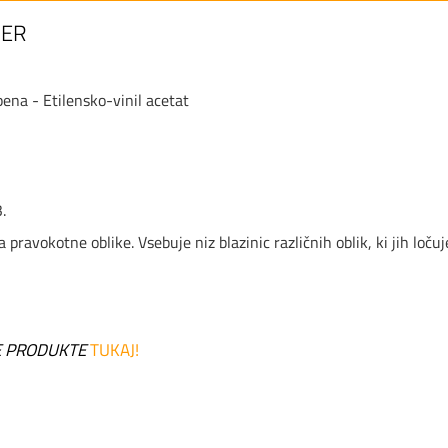
GER
pena - Etilensko-vinil acetat
m.
/m3.
a pravokotne oblike. Vsebuje niz blazinic različnih oblik, ki jih loč
 PRODUKTE
TUKAJ!