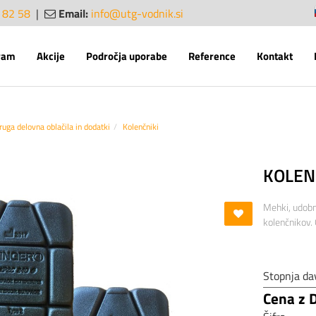
 82 58
|
Email:
info@utg-vodnik.si
sl
en
ram
Akcije
Področja uporabe
Reference
Kontakt
ruga delovna oblačila in dodatki
Kolenčniki
KOLEN
Mehki, udobni
kolenčnikov.
Stopnja da
Cena z 