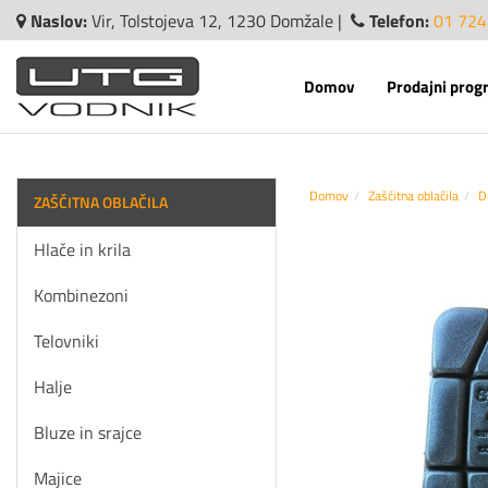
Naslov:
Vir, Tolstojeva 12, 1230 Domžale |
Telefon:
01 724
Domov
Prodajni prog
Domov
Zaščitna oblačila
D
ZAŠČITNA OBLAČILA
Hlače in krila
Kombinezoni
Telovniki
Halje
Bluze in srajce
Majice