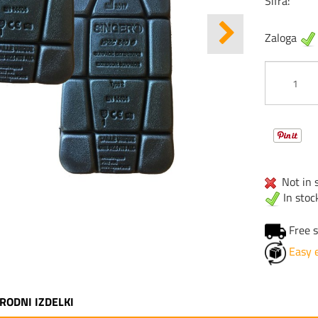
Šifra:
Zaloga
Not in s
In stoc
Free s
Easy 
RODNI IZDELKI