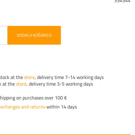
334344
DODAJ V KOŠARICO
tock at the
store
, delivery time 7-14 working days
k at the
store
, delivery time 3-5 working days
hipping on purchases over 100 €
exchanges and returns
within 14 days