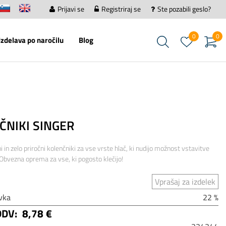
Prijavi se
Registriraj se
Ste pozabili geslo?
0
0
Izdelava po naročilu
Blog
ČNIKI SINGER
 in zelo priročni kolenčniki za vse vrste hlač, ki nudijo možnost vstavitve
 Obvezna oprema za vse, ki pogosto klečijo!
Vprašaj za izdelek
vka
22 %
DDV:
8,78 €