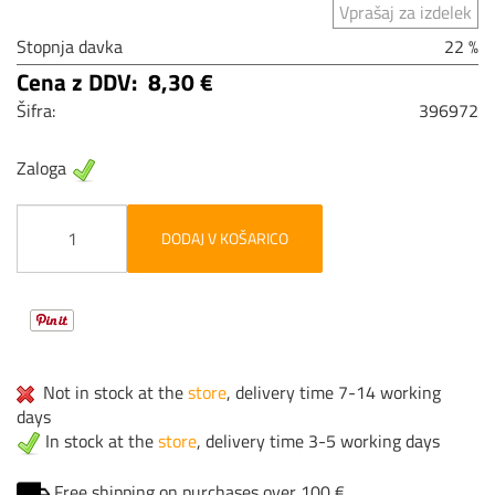
Vprašaj za izdelek
Stopnja davka
22 %
Cena z DDV:
8,30 €
Šifra:
396972
Zaloga
DODAJ V KOŠARICO
Not in stock at the
store
, delivery time 7-14 working
days
In stock at the
store
, delivery time 3-5 working days
Free shipping on purchases over 100 €