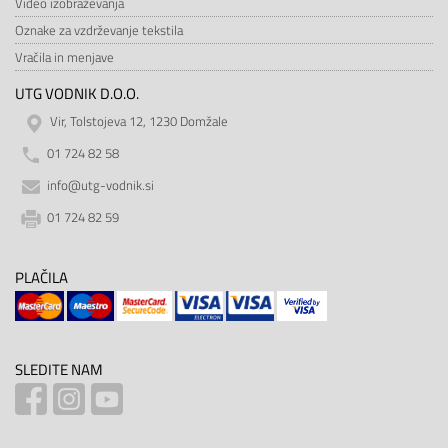
Video izobraževanja
Oznake za vzdrževanje tekstila
Vračila in menjave
UTG VODNIK D.O.O.
Vir, Tolstojeva 12, 1230 Domžale
01 724 82 58
info@utg-vodnik.si
01 724 82 59
PLAČILA
SLEDITE NAM