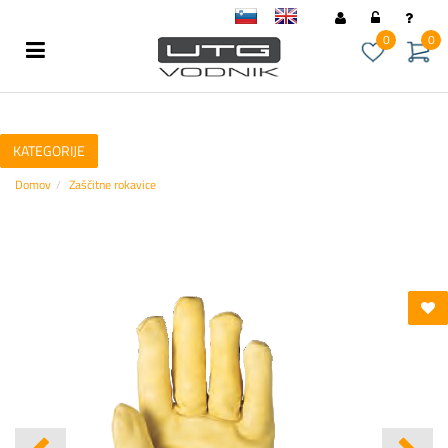
sl
en
0
0
KATEGORIJE
Domov
Zaščitne rokavice