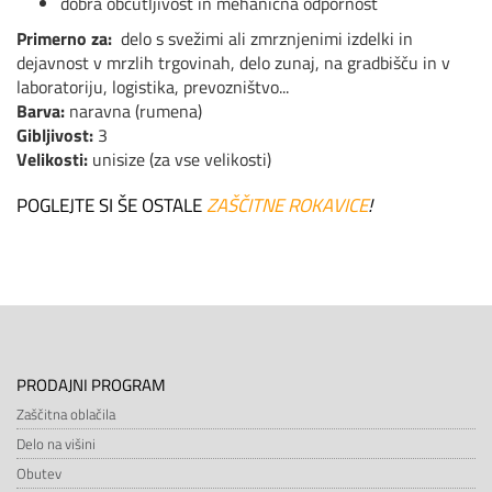
dobra občutljivost in mehanična odpornost
Primerno za:
delo s svežimi ali zmrznjenimi izdelki in
dejavnost v mrzlih trgovinah, delo zunaj, na gradbišču in v
laboratoriju, logistika, prevozništvo...
Barva:
naravna (rumena)
Gibljivost:
3
Velikosti:
unisize (za vse velikosti)
POGLEJTE SI ŠE OSTALE
ZAŠČITNE ROKAVICE
!
PRODAJNI PROGRAM
Zaščitna oblačila
Delo na višini
Obutev