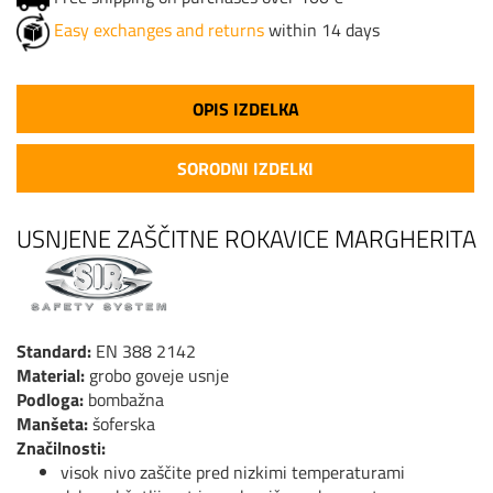
Easy exchanges and returns
within 14 days
OPIS IZDELKA
SORODNI IZDELKI
USNJENE ZAŠČITNE ROKAVICE MARGHERITA
Standard:
EN 388 2142
Material:
grobo goveje usnje
Podloga:
bombažna
Manšeta:
šoferska
Značilnosti:
visok nivo zaščite pred nizkimi temperaturami