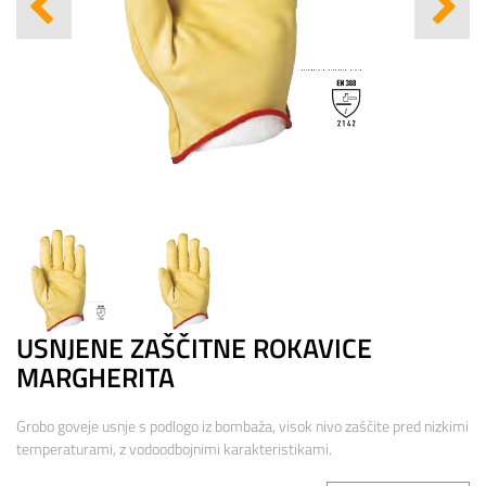
USNJENE ZAŠČITNE ROKAVICE
MARGHERITA
Grobo goveje usnje s podlogo iz bombaža, visok nivo zaščite pred nizkimi
temperaturami, z vodoodbojnimi karakteristikami.