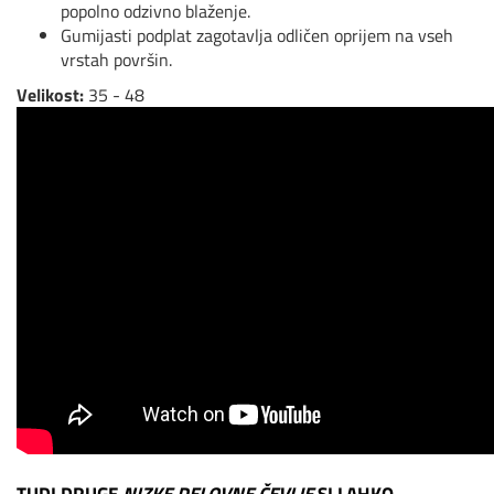
popolno odzivno blaženje.
Gumijasti podplat zagotavlja odličen oprijem na vseh
vrstah površin.
Velikost:
35 - 48