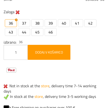
Zaloga
36
37
38
39
40
41
42
43
44
45
46
izbrano
36
DODAJ V KOŠARICO
Not in stock at the
store
, delivery time 7-14 working
days
In stock at the
store
, delivery time 3-5 working days
Free shipping on purchases over 100 €