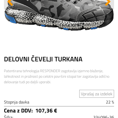
DELOVNI ČEVELJI TURKANA
Patentirana tehnologija RESPONDER zagotavlja izjemno blaženje,
lahkotnost in prožnost po celotni površini stopal ter zagotavlja odlično
delovanje tudi po daljši uporabi.
Vprašaj za izdelek
Stopnja davka
22 %
Cena z DDV:
107,36 €
Šifra:
334096-36