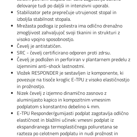
delovanje tudi po daljši in intenzivni uporabi.
Stabilizator pete preprečuje utrujenost stopal in
izboljša stabilnost stopala.
Mrežasta podloga iz poliestra ima odlično drenažno
zmogljivost zahvaljujoč svoji tkanini in strukturi z
visoko vpojno sposobnostjo.
Čevelj je antistatičen.
SRC - čevelj certificirano odporen proti zdrsu.
Čevelj je podložen in perforiran v plantarnem predelu z
izjemnimi anti-shock lastnostmi.
Vložek RESPONDER je sestavljen iz komponente, ki
povezuje na tisoče kroglic E-TPU z visoko elastičnostjo
in prožnostjo.
Nizek čevelj z izjemno dinamično zasnovo z
aluminijasto kapico in kompozitnim vmesnim
podplatom s konstantno debelino 4 mm.
E-TPU Responder/gumijasti podplat zagotavlja odlično
elastičnost in blažilni učinek: vmesni podplat iz
ekspandiranega termoplastičnega poliuretana se
razteza po celotnem podplatu in nudi prožnost in