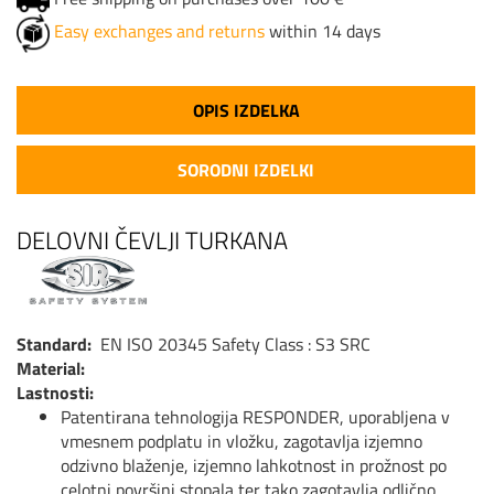
Easy exchanges and returns
within 14 days
OPIS IZDELKA
SORODNI IZDELKI
DELOVNI ČEVLJI TURKANA
Standard:
EN ISO 20345 Safety Class : S3 SRC
Material:
Lastnosti:
Patentirana tehnologija RESPONDER, uporabljena v
vmesnem podplatu in vložku, zagotavlja izjemno
odzivno blaženje, izjemno lahkotnost in prožnost po
celotni površini stopala ter tako zagotavlja odlično