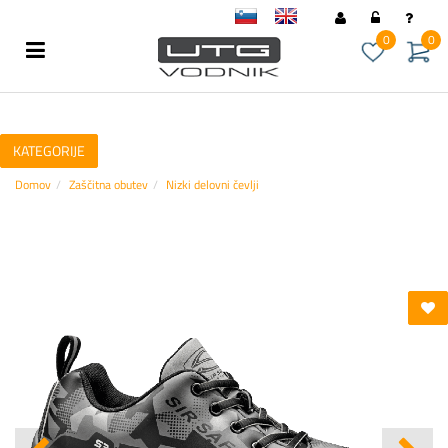
sl
en
0
0
KATEGORIJE
Domov
Zaščitna obutev
Nizki delovni čevlji