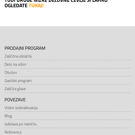
TUDI DRUGE
NIZKE DELOVNE ČEVLJE
SI LAHKO
OGLEDATE
TUKAJ!
PRODAJNI PROGRAM
Zaščitna oblačila
Delo na višini
Obutev
Gasilski program
Zaščita glave
POVEZAVE
Video izobraževanja
Blog
Izdelava po naročilu
Reference