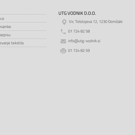
UTG VODNIK D.O.O.
ice
Vir, Tolstojeva 12, 1230 Domžale
znamke
01 724 82 58
razpisu
info@utg-vodnik.si
vanje tekstila
01 724 82 59