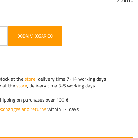
200010
DODAJ V KOŠARICO
tock at the
store
, delivery time 7-14 working days
k at the
store
, delivery time 3-5 working days
hipping on purchases over 100 €
exchanges and returns
within 14 days