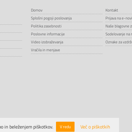
Domov
Kontakt
Splošni pogoji poslovanja
Prijava na e-nov
Politika zasebnosti
Naše blagovne 
Poslovne informacije
Sodelovanje na 
Video izobraževanja
Oznake za vzdrže
Vračila in menjave
o in beleženjem piškotkov.
Več o piškotkih
V redu