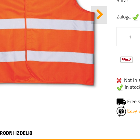
Šifra:
Zaloga
Not in s
In stoc
Free s
Easy 
RODNI IZDELKI