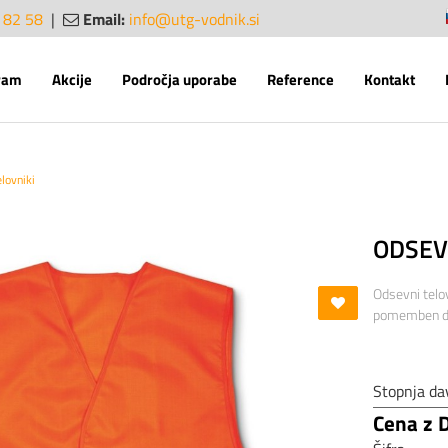
 82 58
|
Email:
info@utg-vodnik.si
sl
en
ram
Akcije
Področja uporabe
Reference
Kontakt
elovniki
ODSEV
Odsevni telo
pomemben de
Stopnja da
Cena z 