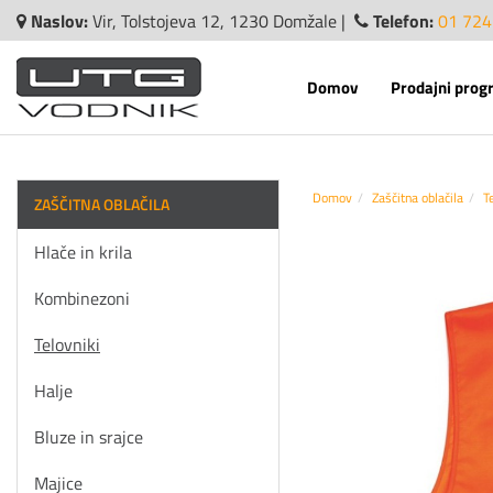
Naslov:
Vir, Tolstojeva 12, 1230 Domžale |
Telefon:
01 724
Domov
Prodajni prog
Domov
Zaščitna oblačila
T
ZAŠČITNA OBLAČILA
Hlače in krila
Kombinezoni
Telovniki
Halje
Bluze in srajce
Majice