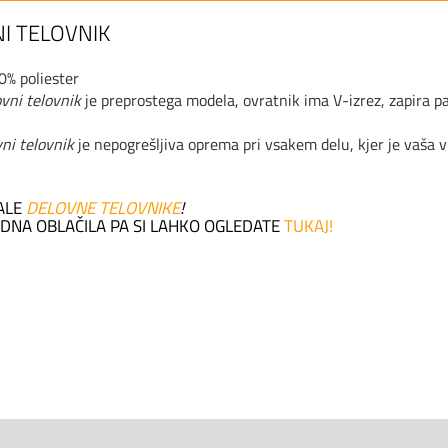
I TELOVNIK
% poliester
vni telovnik
je preprostega modela, ovratnik ima V-izrez, zapira pa
ni telovnik
je nepogrešljiva oprema pri vsakem delu, kjer je vaša
TALE
DELOVNE TELOVNIKE
!
DNA OBLAČILA PA SI LAHKO OGLEDATE
TUKAJ!