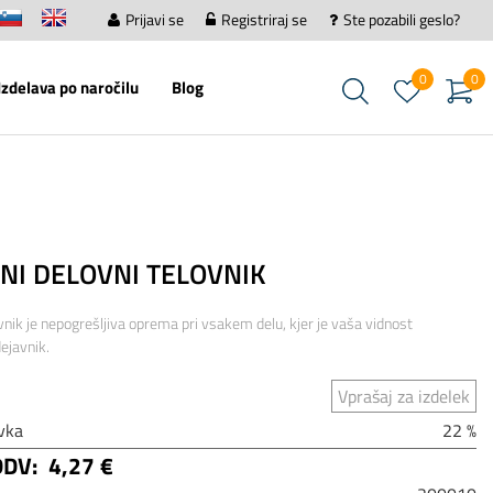
Prijavi se
Registriraj se
Ste pozabili geslo?
0
0
Izdelava po naročilu
Blog
NI DELOVNI TELOVNIK
vnik je nepogrešljiva oprema pri vsakem delu, kjer je vaša vidnost
javnik.
Vprašaj za izdelek
vka
22 %
DDV:
4,27 €