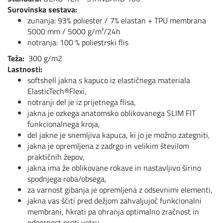
Surovinska sestava:
zunanja: 93% poliester / 7% elastan + TPU membrana
5000 mm / 5000 g/m²/24h
notranja: 100 % poliestrski flis
Teža:
300 g/m2
Lastnosti:
softshell jakna s kapuco iz elastičnega materiala
ElasticTech®Flexi,
notranji del je iz prijetnega flisa,
jakna je ozkega anatomsko oblikovanega SLIM FIT
funkcionalnega kroja,
del jakne je snemljiva kapuca, ki jo je možno zategniti,
jakna je opremljena z zadrgo in velikim številom
praktičnih žepov,
jakna ima že oblikovane rokave in nastavljivo širino
spodnjega roba/obsega,
za varnost gibanja je opremljena z odsevnimi elementi,
jakna vas ščiti pred dežjom zahvaljujoč funkcionalni
membrani, hkrati pa ohranja optimalno zračnost in
odpornost proti vetru