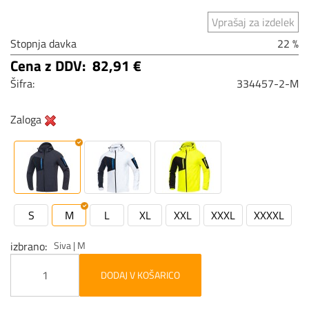
Vprašaj za izdelek
Stopnja davka
22 %
Cena z DDV:
82,91 €
Šifra:
334457-2-M
Zaloga
S
M
L
XL
XXL
XXXL
XXXXL
izbrano
Siva | M
DODAJ V KOŠARICO