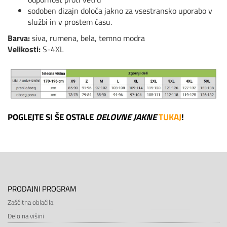
sodoben dizajn določa jakno za vsestransko uporabo v
službi in v prostem času.
Barva:
siva, rumena, bela, temno modra
Velikosti:
S-4XL
POGLEJTE SI ŠE OSTALE
DELOVNE JAKNE
TUKAJ
!
PRODAJNI PROGRAM
Zaščitna oblačila
Delo na višini