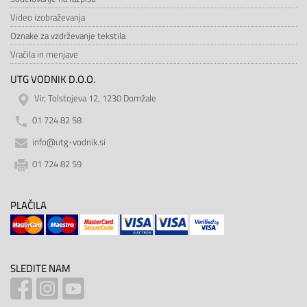
Video izobraževanja
Oznake za vzdrževanje tekstila
Vračila in menjave
UTG VODNIK D.O.O.
Vir, Tolstojeva 12, 1230 Domžale
01 724 82 58
info@utg-vodnik.si
01 724 82 59
PLAČILA
SLEDITE NAM