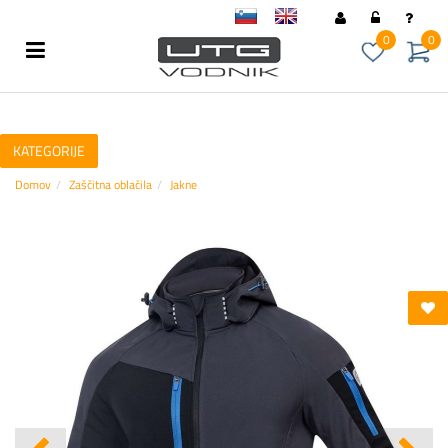
sl
en
0
0
KATEGORIJE
Domov
Zaščitna oblačila
Jakne