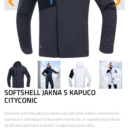
SOFTSHELL JAKNA S KAPUCO
CITYCONIC
Elastična softshell jakna s kapuco vas ščiti pred slabimi vremenskimi
razmerami zahvaljujoč funkcionalni membrani. Je nepremočljiva hkrati
pa ohranja optimalno zračnost in odpornost proti vetru.