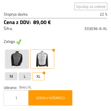
Vprašaj za izdelek
Stopnja davka
22 %
Cena z DDV:
89,00 €
Šifra:
333036-6-XL
Zaloga
M
L
XL
izbrano
Bela | XL
DODAJ V KOŠARICO