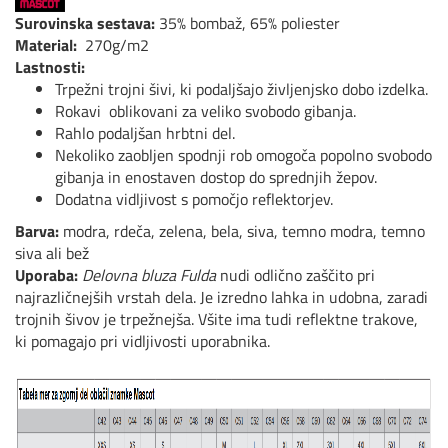
Surovinska sestava:
35% bombaž, 65% poliester
Material:
270g/m2
Lastnosti:
Trpežni trojni šivi, ki podaljšajo življenjsko dobo izdelka.
Rokavi oblikovani za veliko svobodo gibanja.
Rahlo podaljšan hrbtni del.
Nekoliko zaobljen spodnji rob omogoča popolno svobodo
gibanja in enostaven dostop do sprednjih žepov.
Dodatna vidljivost s pomočjo reflektorjev.
Barva:
modra, rdeča, zelena, bela, siva, temno modra, temno
siva ali bež
Uporaba:
Delovna bluza Fulda
nudi odlično zaščito pri
najrazličnejših vrstah dela. Je izredno lahka in udobna, zaradi
trojnih šivov je trpežnejša. Všite ima tudi reflektne trakove,
ki pomagajo pri vidljivosti uporabnika.