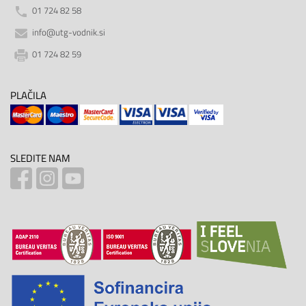
01 724 82 58
info@utg-vodnik.si
01 724 82 59
PLAČILA
SLEDITE NAM