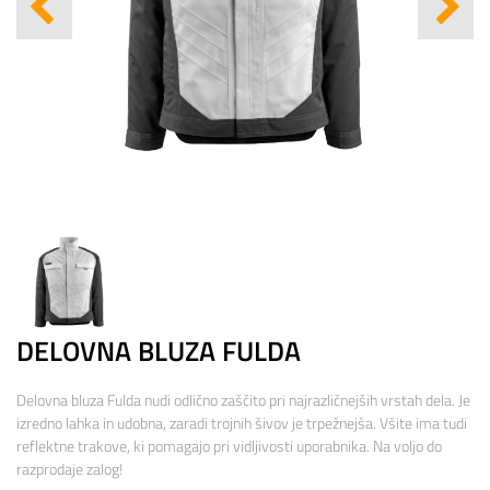
DELOVNA BLUZA FULDA
Delovna bluza Fulda nudi odlično zaščito pri najrazličnejših vrstah dela. Je
izredno lahka in udobna, zaradi trojnih šivov je trpežnejša. Všite ima tudi
reflektne trakove, ki pomagajo pri vidljivosti uporabnika. Na voljo do
razprodaje zalog!