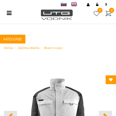
sl
en
0
0
KATEGORIJE
Domov
Zaščitna oblačila
Bluze in srajce