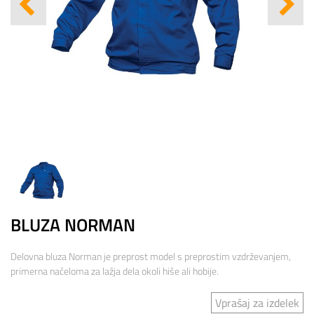
BLUZA NORMAN
Delovna bluza Norman je preprost model s preprostim vzdrževanjem,
primerna načeloma za lažja dela okoli hiše ali hobije.
Vprašaj za izdelek