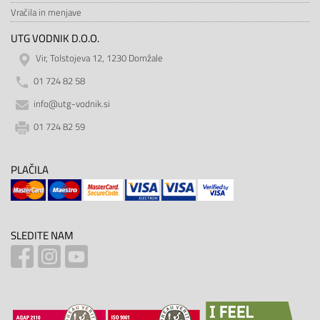
Vračila in menjave
UTG VODNIK D.O.O.
Vir, Tolstojeva 12, 1230 Domžale
01 724 82 58
info@utg-vodnik.si
01 724 82 59
PLAČILA
SLEDITE NAM