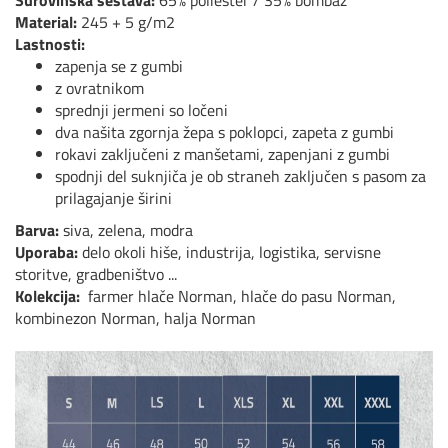
Surovinska sestava:
65% poliester / 35% bombaž
Material:
245 + 5 g/m2
Lastnosti:
zapenja se z gumbi
z ovratnikom
sprednji jermeni so ločeni
dva našita zgornja žepa s poklopci, zapeta z gumbi
rokavi zaključeni z manšetami, zapenjani z gumbi
spodnji del suknjiča je ob straneh zaključen s pasom za
prilagajanje širini
Barva:
siva, zelena, modra
Uporaba:
delo okoli hiše, industrija, logistika, servisne
storitve, gradbeništvo ...
Kolekcija:
farmer hlače Norman, hlače do pasu Norman,
kombinezon Norman, halja Norman