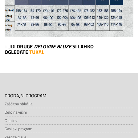
TUDI
DRUGE
DELOVNE BLUZE
SI LAHKO
OGLEDATE
TUKAJ
.
PRODAJNI PROGRAM
Zaščitna oblačila
Delo na višini
Obutev
Gasilski program
Zaščita glave