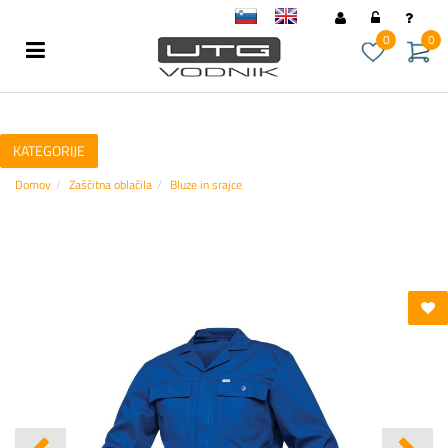
sl
en
0
0
KATEGORIJE
Domov
Zaščitna oblačila
Bluze in srajce