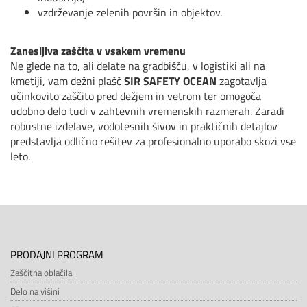
vzdrževanje zelenih površin in objektov.
Zanesljiva zaščita v vsakem vremenu
Ne glede na to, ali delate na gradbišču, v logistiki ali na
kmetiji, vam dežni plašč
SIR SAFETY OCEAN
zagotavlja
učinkovito zaščito pred dežjem in vetrom ter omogoča
udobno delo tudi v zahtevnih vremenskih razmerah. Zaradi
robustne izdelave, vodotesnih šivov in praktičnih detajlov
predstavlja odlično rešitev za profesionalno uporabo skozi vse
leto.
PRODAJNI PROGRAM
Zaščitna oblačila
Delo na višini