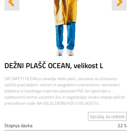
DEŽNI PLAŠČ OCEAN, velikost L
SIR SAFETY OCEAN je zanesljiv dežni plašč, zasnovan za učinkovito
zaščito pred dežjem, vetrom in neugodnimi vremenskimi razmerami.
Izdelan je iz trpežnega materiala polyester/PVC ter opremljen z
vodotesnimi termo-varjenimi šivi, ki zagotavljajo visoko stopnjo zaščite
pred vdorom vode. NA VOLJO ZADNJI KOS V VELIKOSTI L.
Vprašaj za izdelek
Stopnja davka
22 %