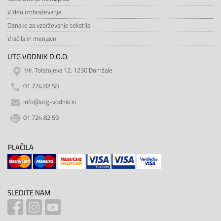
Video izobraževanja
Oznake za vzdrževanje tekstila
Vračila in menjave
UTG VODNIK D.O.O.
Vir, Tolstojeva 12, 1230 Domžale
01 724 82 58
info@utg-vodnik.si
01 724 82 59
PLAČILA
SLEDITE NAM