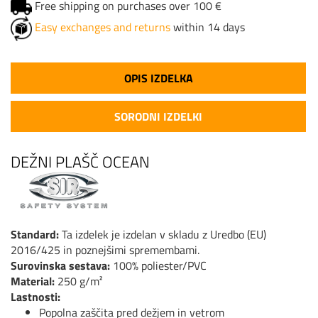
Free shipping on purchases over 100 €
Easy exchanges and returns
within 14 days
OPIS IZDELKA
SORODNI IZDELKI
DEŽNI PLAŠČ OCEAN
Standard:
Ta izdelek je izdelan v skladu z Uredbo (EU)
2016/425 in poznejšimi spremembami.
Surovinska sestava:
100% poliester/PVC
Material:
250 g/m²
Lastnosti:
Popolna zaščita pred dežjem in vetrom