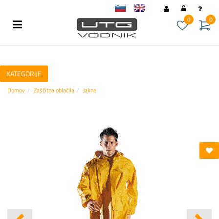
sl
en
0
0
KATEGORIJE
Domov
Zaščitna oblačila
Jakne